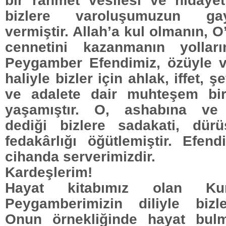
bir rahmet vesilesi ve hidayet
bizlere varoluşumuzun ga
vermiştir. Allah’a kul olmanın, O
cennetini kazanmanın yolların
Peygamber Efendimiz, özüyle v
haliyle bizler için ahlak, iffet, 
ve adalete dair muhteşem bir
yaşamıştır. O, ashabına ve 
dediği bizlere sadakati, dürüs
fedakârlığı öğütlemiştir. Efend
cihanda serverimizdir.
Kardeşlerim!
Hayat kitabımız olan Kur
Peygamberimizin diliyle bizle
Onun örnekliğinde hayat bul