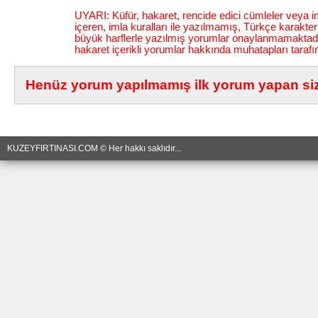
UYARI: Küfür, hakaret, rencide edici cümleler veya im
içeren, imla kuralları ile yazılmamış, Türkçe karakt
büyük harflerle yazılmış yorumlar onaylanmamaktadı
hakaret içerikli yorumlar hakkında muhatapları tarafı
Henüz yorum yapılmamış ilk yorum yapan siz 
KUZEYFIRTINASI.COM © Her hakkı saklıdır...