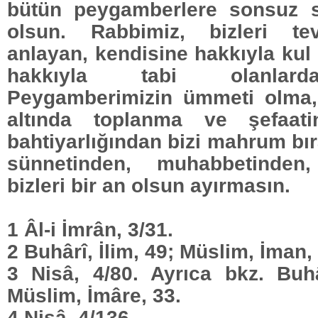
bütün peygamberlere sonsuz s
olsun. Rabbimiz, bizleri tev
anlayan, kendisine hakkıyla kul
hakkıyla tabi olanlard
Peygamberimizin ümmeti olma,
altında toplanma ve şefaat
bahtiyarlığından bizi mahrum b
sünnetinden, muhabbetinden,
bizleri bir an olsun ayırmasın.
1 Âl-i İmrân, 3/31.
2 Buhârî, İlim, 49; Müslim, İman,
3 Nisâ, 4/80. Ayrıca bkz. Buh
Müslim, İmâre, 33.
4 Nisâ, 4/136.