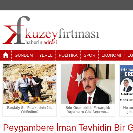
GÜNDEM
YEREL
POLİTİKA
SPOR
EKONOMİ
EĞ
Beşköy Sel Felaketinin 24.
Sıfır Otomobilde Fırsatçılık
Ne am
Yıldönümü
Yapanlara Göz Açtırma...
çin,
Peygambere İman Tevhidin Bir G