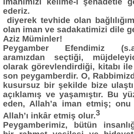
imanımızı kelime-i şehadetle g
ederiz.
diyerek tevhide olan bağlılığım
olan iman ve sadakatimizi dile get
Aziz Müminler!
Peygamber Efendimiz (s.a.
aramızdan seçtiği, müjdeleyi
olarak görevlendirdiği, kitabı ile
son peygamberdir. O, Rabbimizd
kusursuz bir şekilde bize ulaştı
açıklamış ve yaşamıştır. Bu y
eden, Allah’a iman etmiş; onu
3
Allah’ı inkâr etmiş olur.
Peygamberimiz, bütün insanlı