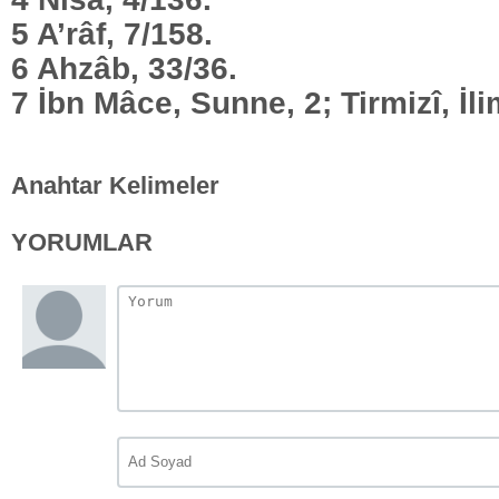
5 A’râf, 7/158.
6 Ahzâb, 33/36.
7 İbn Mâce, Sunne, 2; Tirmizî, İli
Anahtar Kelimeler
YORUMLAR