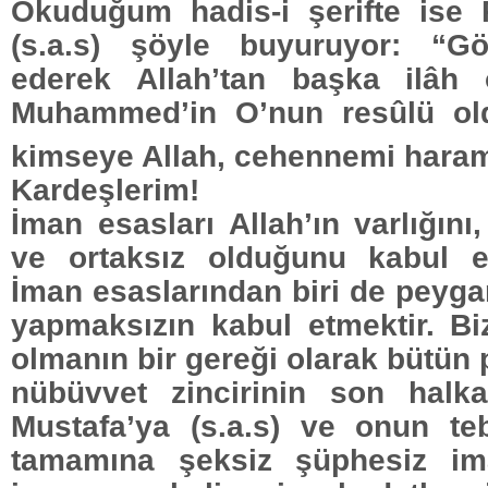
Okuduğum hadis-i şerifte ise
(s.a.s) şöyle buyuruyor:
“Gö
ederek Allah’tan başka ilâh 
Muhammed’in O’nun resûlü ol
kimseye Allah, cehennemi haram 
Kardeşlerim!
İman esasları Allah’ın varlığını, 
ve ortaksız olduğunu kabul e
İman esaslarından biri de peyga
yapmaksızın kabul etmektir. Bi
olmanın bir gereği olarak bütün
nübüvvet zincirinin son hal
Mustafa’ya (s.a.s) ve onun tebl
tamamına şeksiz şüphesiz im