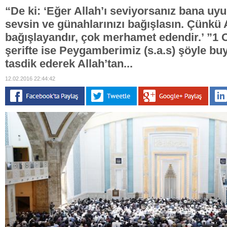
“De ki: ‘Eğer Allah’ı seviyorsanız bana uyun
sevsin ve günahlarınızı bağışlasın. Çünkü 
bağışlayandır, çok merhamet edendir.’ ”1
şerifte ise Peygamberimiz (s.a.s) şöyle b
tasdik ederek Allah’tan...
12.02.2016 22:44:42