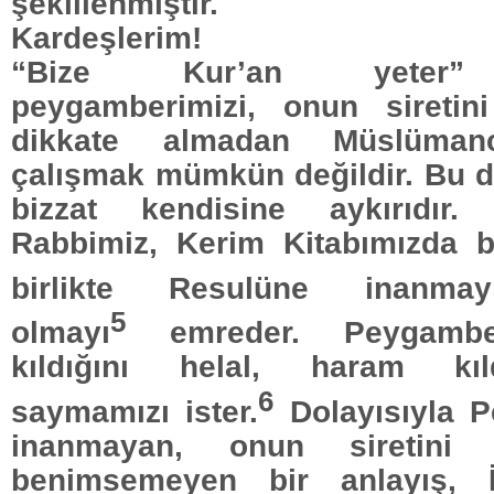
şekillenmiştir.
Kardeşlerim!
“Bize Kur’an yeter” a
peygamberimizi, onun siretin
dikkate almadan Müslüma
çalışmak mümkün değildir. Bu d
bizzat kendisine aykırıdır
Rabbimiz, Kerim Kitabımızda bi
birlikte Resulüne inanmay
5
olmayı
emreder. Peygambe
kıldığını helal, haram kıl
6
saymamızı ister.
Dolayısıyla 
inanmayan, onun siretini 
benimsemeyen bir anlayış, İ