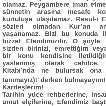
olamaz. Peygambere iman etmed
sünnetin arasına mesafe ko
kurtuluşa ulaşılamaz. Resul-i E
sözleri olmadan Kur’an an
yaşanamaz. Bizi bu konuda i
bizzat Efendimizdir. O şöyle 
sizden birinizi, emrettiğim ve
bir konu kendisine iletildiğ
yaslanmış olarak cahilce, 
Kitabı’nda ne bulursak ona 
tanımayız)!’ derken bulmayayım!
Kardeşlerim!
Tarihin yüce rehberlerine, insa
umut elçilerine, Efendimiz baş