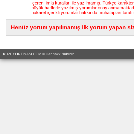
içeren, imla kuralları ile yazılmamış, Türkçe karakt
büyük harflerle yazılmış yorumlar onaylanmamaktadı
hakaret içerikli yorumlar hakkında muhatapları tarafı
Henüz yorum yapılmamış ilk yorum yapan siz 
KUZEYFIRTINASI.COM © Her hakkı saklıdır...