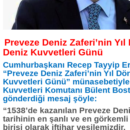
Preveze Deniz Zaferi’nin Yı
Deniz Kuvvetleri Günü
Cumhurbaşkanı Recep Tayyip Er
“Preveze Deniz Zaferi’nin Yıl D
Kuvvetleri Günü” münasebetiyle
Kuvvetleri Komutanı Bülent Bos
gönderdiği mesaj şöyle:
“1538’de kazanılan Preveze Deni
tarihinin en şanlı ve en görkemli
birisi olarak iftihar vesilemizdir.