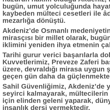
bugün, umut yolculuğunda hayat
kaybeden mülteci cesetleri ile âd
mezarlığa dönüştü.
Akdeniz’de Osmanlı medeniyetini
mirasçısı bir millet olarak, bugü
iklimini yeniden ihya etmenin ça
Tarihi gurur verici başarılarla d
Kuvvetlerimiz, Preveze Zaferi b
üzere, devraldığı mirasa uygun ş
geçen gün daha da güçlenmekted
Sahil Güvenliğimiz, Akdeniz’de
seyirci kalmayarak, mültecilerin
için elinden geleni yaparak, dü
insanlık dersi vermektedir.