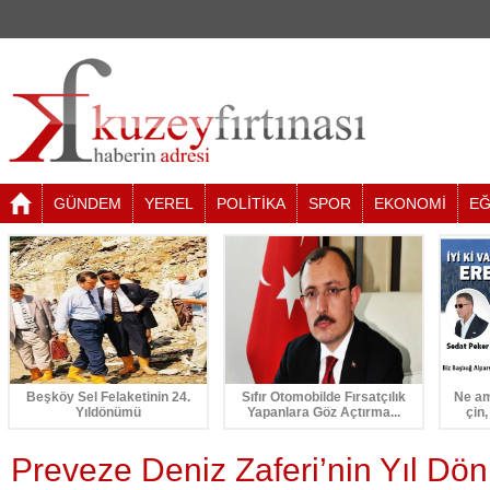
GÜNDEM
YEREL
POLİTİKA
SPOR
EKONOMİ
EĞ
Beşköy Sel Felaketinin 24.
Sıfır Otomobilde Fırsatçılık
Ne am
Yıldönümü
Yapanlara Göz Açtırma...
çin,
Preveze Deniz Zaferi’nin Yıl Dö