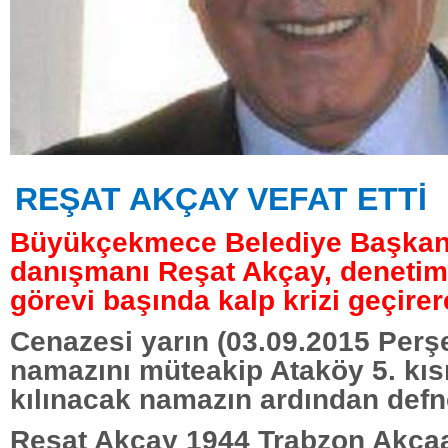
REŞAT AKÇAY VEFAT ETTİ
Büyükçekmece Belediye Başkan
danışmanı Reşat Akçay, deneti
görevi başında kalp krizi geçirere
Cenazesi yarın (03.09.2015 Perş
namazını müteakip Ataköy 5. kı
kılınacak namazın ardından defn
Reşat Akçay 1944 Trabzon Akça