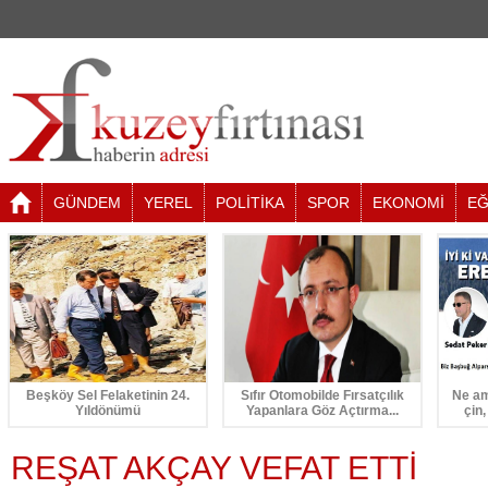
GÜNDEM
YEREL
POLİTİKA
SPOR
EKONOMİ
EĞ
Beşköy Sel Felaketinin 24.
Sıfır Otomobilde Fırsatçılık
Ne am
Yıldönümü
Yapanlara Göz Açtırma...
çin,
REŞAT AKÇAY VEFAT ETTİ