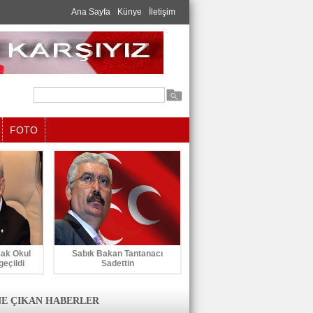
Ana Sayfa
Künye
İletişim
FOTO
cak Okul
Sabık Bakan Tantanacı
geçildi
Sadettin
E ÇIKAN HABERLER