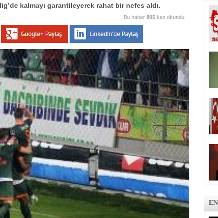
ig’de kalmayı garantileyerek rahat bir nefes aldı.
Bu haber
805
kez okundu
EN