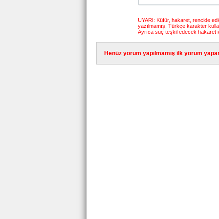
UYARI: Küfür, hakaret, rencide edici
yazılmamış, Türkçe karakter kull
Ayrıca suç teşkil edecek hakaret i
Henüz yorum yapılmamış ilk yorum yapan 