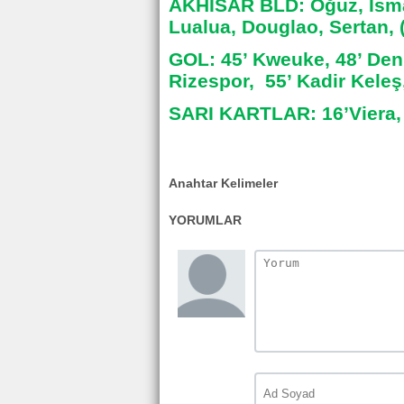
AKHİSAR BLD: Oğuz, İsmai
Lualua, Douglao, Sertan, (
GOL: 45’ Kweuke, 48’ Den
Rizespor, 55’ Kadir Keleş
SARI KARTLAR: 16’Viera, 
Anahtar Kelimeler
YORUMLAR