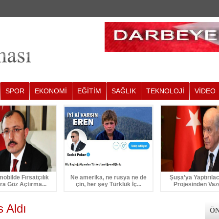
SPOR
EKONOMİ
EĞİTİM
SAĞLIK
TEKNOLOJİ
VİDEO
mobilde Fırsatçılık
Ne amerika, ne rusya ne de
Şuşa’ya Yaptırıla
ra Göz Açtırma...
çin, her şey Türklük İç...
Projesinden Vaz
 Aldı
ÖN