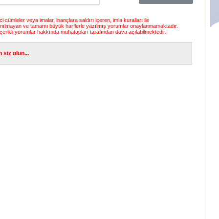
 cümleler veya imalar, inançlara saldırı içeren, imla kuralları ile
anılmayan ve tamamı büyük harflerle yazılmış yorumlar onaylanmamaktadır.
çerikli yorumlar hakkında muhatapları tarafından dava açılabilmektedir.
siz olun...