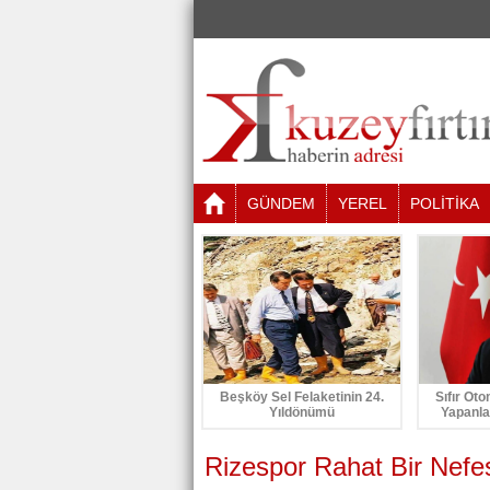
GÜNDEM
YEREL
POLİTİKA
Beşköy Sel Felaketinin 24.
Sıfır Oto
Yıldönümü
Yapanla
Rizespor Rahat Bir Nefes