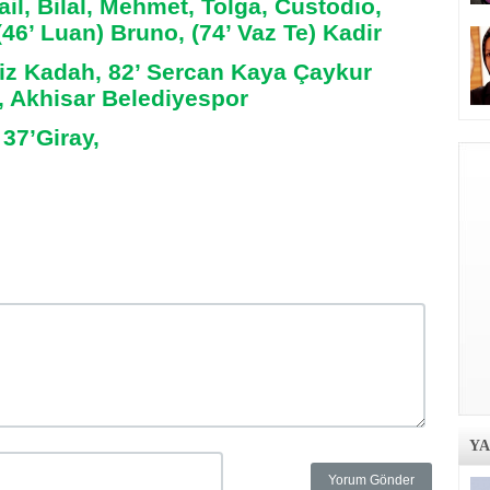
l, Bilal, Mehmet, Tolga, Custodıo,
46’ Luan) Bruno, (74’ Vaz Te) Kadir
iz Kadah, 82’ Sercan Kaya Çaykur
, Akhisar Belediyespor
37’Giray,
Y