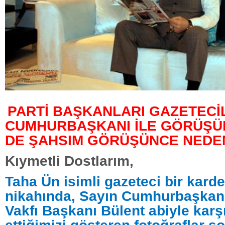
PARTİ BAŞKANLARI GAZETECİ
CUMHURBAŞKANI İLE GÖRÜŞ
DE ŞAHSIM GÖRÜŞÜNCE NEDE
Kıymetli Dostlarım,
Taha Ün isimli gazeteci bir kard
nikahında, Sayın Cumhurbaşkan
Vakfı Başkanı Bülent abiyle karş