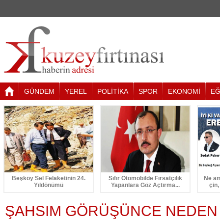
GÜNDEM
YEREL
POLİTİKA
SPOR
EKONOMİ
EĞ
Beşköy Sel Felaketinin 24.
Sıfır Otomobilde Fırsatçılık
Ne am
Yıldönümü
Yapanlara Göz Açtırma...
çin,
ŞAHSIM GÖRÜŞÜNCE NEDEN