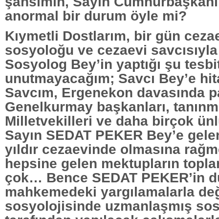
şahsımın, Sayın Cumhurbaşkanı 
anormal bir durum öyle mi?
Kıymetli Dostlarım, bir gün ceza
sosyoloğu ve cezaevi savcısıyla
Sosyolog Bey’in yaptığı şu tesbi
unutmayacağım; Savcı Bey’e hit
Savcım, Ergenekon davasında par
Genelkurmay başkanları, tanınmı
Milletvekilleri ve daha birçok ünl
Sayın SEDAT PEKER Bey’e gelen
yıldır cezaevinde olmasına rağm
hepsine gelen mektupların topl
çok… Bence SEDAT PEKER’in 
mahkemedeki yargılamalarla değ
sosyolojisinde uzmanlaşmış sos