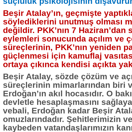
suçluluk psikolojisinin dışavur
Beşir Atalay’ın, geçmişte yaptıkl
söylediklerini unutmuş olması
değildir. PKK’nın 7 Haziran’dan 
eylemleri sonucunda açılım ve 
süreçlerinin, PKK’nın yeniden pa
güçlenmesi için kamuflaj vasıta
ortaya çıkınca kendisi açıkta yak
Beşir Atalay, sözde çözüm ve aç
süreçlerinin mimarlarından biri
Erdoğan’ın akıl hocasıdır. O ba
devletle hesaplaşmasını sağlaya
vebali, Erdoğan kadar Beşir Atal
omuzlarındadır. Şehitlerimizin ve
kaybeden vatandaşlarımızın kan