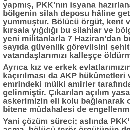
yapmış, PKK’nın isyana hazırlan
bölgenin silah deposu hâline get
yummuştur. Bölücü örgüt, kent v
kırsala yığdığı bu silahlar ve bö
yeni militanlarla 7 Haziran’dan 
sayıda güvenlik görevlisini şeh
vatandaşlarımızı kalleşçe öldürm
Ayrıca kız ve erkek evlatlarımızı
kaçırılması da AKP hükûmetleri 
emrindeki mülki amirler tarafın
gelinmiştir. Çıkarılan açılım yasa
askerimizin eli kolu bağlanarak 
bitene müdahalesi de engellenmi
Yani çözüm süreci; aslında PKK
açma, bölücü terör örgütünün de