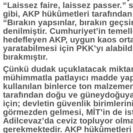
“Laissez faire, laissez passer.”
gibi, AKP hükûmetleri tarafında
“Bırakın yapsınlar, bırakın geçsi
denilmiştir. Cumhuriyet’in temell
hedefleyen AKP, uygun kaos ort
yaratabilmesi için PKK’yı alabil
bırakmıştır.
Çünkü dudak uçuklatacak miktar
mühimmatla patlayıcı madde ya
kullanılan binlerce ton malzeme
tarafından doğu ve güneydoğuya
için; devletin güvenlik birimlerin
görmezden gelmesi, MİT’in de ist
Adilcevaz’da ceviz topluyor olm
gerekmektedir. AKP hükûmetleri