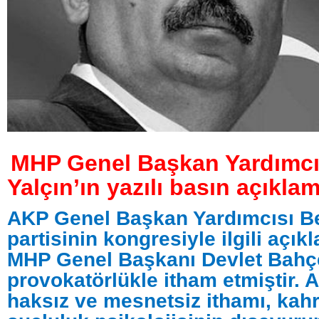
MHP Genel Başkan Yardımcı
Yalçın’ın yazılı basın açıklam
AKP Genel Başkan Yardımcısı Be
partisinin kongresiyle ilgili açı
MHP Genel Başkanı Devlet Bahçe
provokatörlükle itham etmiştir. A
haksız ve mesnetsiz ithamı, kahr