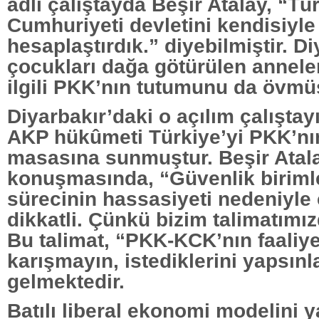
adlı çalıştayda Beşir Atalay, “Tü
Cumhuriyeti devletini kendisiyle
hesaplaştırdık.” diyebilmiştir. D
çocukları dağa götürülen annele
ilgili PKK’nın tutumunu da övmü
Diyarbakır’daki o açılım çalışta
AKP hükûmeti Türkiye’yi PKK’nın
masasına sunmuştur. Beşir Atal
konuşmasında, “Güvenlik biriml
sürecinin hassasiyeti nedeniyle 
dikkatli. Çünkü bizim talimatımızd
Bu talimat, “PKK-KCK’nın faaliye
karışmayın, istediklerini yapsınl
gelmektedir.
Batılı liberal ekonomi modelini 