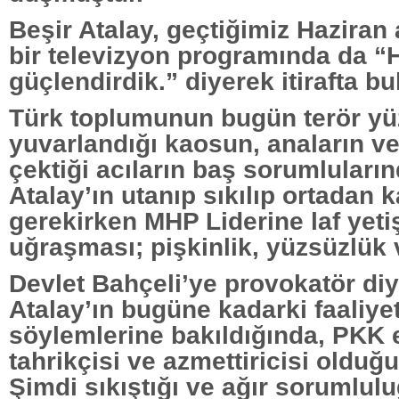
Beşir Atalay, geçtiğimiz Haziran 
bir televizyon programında da “
güçlendirdik.” diyerek itirafta b
Türk toplumunun bugün terör yü
yuvarlandığı kaosun, anaların ve 
çektiği acıların baş sorumluların
Atalay’ın utanıp sıkılıp ortadan
gerekirken MHP Liderine laf yeti
uğraşması; pişkinlik, yüzsüzlük ve
Devlet Bahçeli’ye provokatör diy
Atalay’ın bugüne kadarki faaliye
söylemlerine bakıldığında, PKK 
tahrikçisi ve azmettiricisi olduğ
Şimdi sıkıştığı ve ağır sorumlu