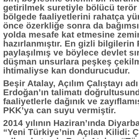
getirilmek suretiyle bölücü terö
bölgede faaliyetlerini rahatça y
önce özerkliğe sonra da bağımsı
yolda mesafe kat etmesine zemi
hazırlanmıştır. En gizli bilgilerin
paylaşılmış ve böylece devlet sır
düşman unsurlara peşkeş çekilm
ihtimaliyse kan dondurucudur.
Beşir Atalay, Açılım Çalıştayı ad
Erdoğan’ın talimatı doğrultusun
faaliyetlerle dağınık ve zayıfla
PKK’ya can suyu vermiştir.
2014 yılının Haziran’ında Diyarb
“Yeni Türkiye’nin Açılan Kilidi: