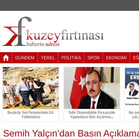
GÜNDEM
YEREL
POLİTİKA
SPOR
EKONOMİ
EĞ
Beşköy Sel Felaketinin 24.
Sıfır Otomobilde Fırsatçılık
Ne am
Yıldönümü
Yapanlara Göz Açtırma...
çin,
Semih Yalçın'dan Basın Açıklam