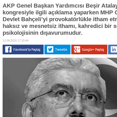
AKP Genel Başkan Yardımcısı Beşir Atalay,
kongresiyle ilgili açıklama yaparken MHP
Devlet Bahçeli’yi provokatörlükle itham etm
haksız ve mesnetsiz ithamı, kahredici bir 
psikolojisinin dışavurumudur.
12.09.2015 17:15:44