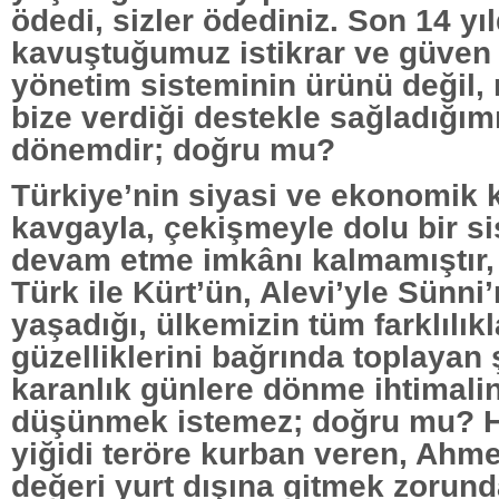
ödedi, sizler ödediniz. Son 14 yı
kavuştuğumuz istikrar ve güven
yönetim sisteminin ürünü değil, 
bize verdiği destekle sağladığımı
dönemdir; doğru mu?
Türkiye’nin siyasi ve ekonomik kr
kavgayla, çekişmeyle dolu bir s
devam etme imkânı kalmamıştır
Türk ile Kürt’ün, Alevi’yle Sünni’
yaşadığı, ülkemizin tüm farklılıkl
güzelliklerini bağrında toplayan
karanlık günlere dönme ihtimalin
düşünmek istemez; doğru mu? H
yiğidi teröre kurban veren, Ahme
değeri yurt dışına gitmek zorun