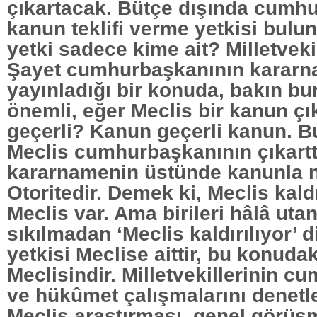
çıkartacak. Bütçe dışında cumh
kanun teklifi verme yetkisi bul
yetki sadece kime ait? Milletvekil
Şayet cumhurbaşkanının karar
yayınladığı bir konuda, bakın bu
önemli, eğer Meclis bir kanun çı
geçerli? Kanun geçerli kanun. B
Meclis cumhurbaşkanının çıkartt
kararnamenin üstünde kanunla 
Otoritedir. Demek ki, Meclis kaldı
Meclis var. Ama birileri hâlâ ut
sıkılmadan ‘Meclis kaldırılıyor’ 
yetkisi Meclise aittir, bu konuda
Meclisindir. Milletvekillerinin 
ve hükûmet çalışmalarını denetl
Meclis araştırması, genel görüş