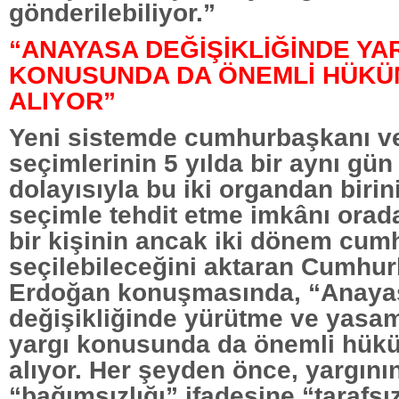
gönderilebiliyor.”
“ANAYASA DEĞİŞİKLİĞİNDE YA
KONUSUNDA DA ÖNEMLİ HÜKÜ
ALIYOR”
Yeni sistemde cumhurbaşkanı v
seçimlerinin 5 yılda bir aynı gün
dolayısıyla bu iki organdan birin
seçimle tehdit etme imkânı orad
bir kişinin ancak iki dönem cu
seçilebileceğini aktaran Cumhu
Erdoğan konuşmasında, “Anaya
değişikliğinde yürütme ve yasa
yargı konusunda da önemli hükü
alıyor. Her şeyden önce, yargını
“bağımsızlığı” ifadesine “tarafsız