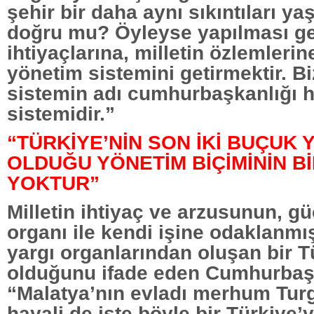
şehir bir daha aynı sıkıntıları y
doğru mu? Öyleyse yapılması ge
ihtiyaçlarına, milletin özlemleri
yönetim sistemini getirmektir. Bi
sistemin adı cumhurbaşkanlığı 
sistemidir.”
“TÜRKİYE’NİN SON İKİ BUÇUK Y
OLDUĞU YÖNETİM BİÇİMİNİN B
YOKTUR”
Milletin ihtiyaç ve arzusunun, g
organı ile kendi işine odaklanm
yargı organlarından oluşan bir T
olduğunu ifade eden Cumhurbaş
“Malatya’nın evladı merhum Turg
hayali de işte böyle bir Türkiye’