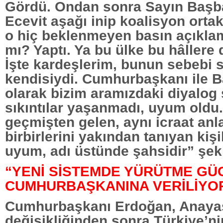
Gördü. Ondan sonra Sayın Baş
Ecevit aşağı inip koalisyon ortak
o hiç beklenmeyen basın açıklam
mı? Yaptı. Ya bu ülke bu hâllere
İşte kardeşlerim, bunun sebebi 
kendisiydi. Cumhurbaşkanı ile 
olarak bizim aramızdaki diyalog
sıkıntılar yaşanmadı, uyum oldu.
geçmişten gelen, aynı icraat anl
birbirlerini yakından tanıyan kişi
uyum, adı üstünde şahsidir” şek
“YENİ SİSTEMDE YÜRÜTME G
CUMHURBAŞKANINA VERİLİYO
Cumhurbaşkanı Erdoğan, Anaya
değişikliğinden sonra Türkiye’ni