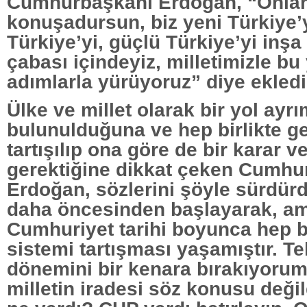
Cumhurbaşkanı Erdoğan, “Onlar
konuşadursun, biz yeni Türkiye’
Türkiye’yi, güçlü Türkiye’yi inş
çabası içindeyiz, milletimizle bu
adımlarla yürüyoruz” diye ekledi
Ülke ve millet olarak bir yol ayr
bulunulduğuna ve hep birlikte ge
tartışılıp ona göre de bir karar v
gerektiğine dikkat çeken Cumhu
Erdoğan, sözlerini şöyle sürdür
daha öncesinden başlayarak, ama
Cumhuriyet tarihi boyunca hep b
sistemi tartışması yaşamıştır. Te
dönemini bir kenara bırakıyoru
milletin iradesi söz konusu deği