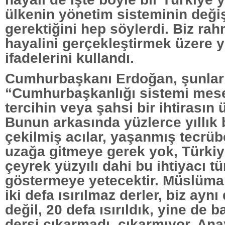
ülkenin yönetim sisteminin değ
gerektiğini hep söylerdi. Biz rah
hayalini gerçekleştirmek üzere y
ifadelerini kullandı.
Cumhurbaşkanı Erdoğan, şunları
“Cumhurbaşkanlığı sistemi mesel
tercihin veya şahsi bir ihtirasın 
Bunun arkasında yüzlerce yıllık b
çekilmiş acılar, yaşanmış tecrübe
uzağa gitmeye gerek yok, Türkiy
çeyrek yüzyılı dahi bu ihtiyacı tü
göstermeye yetecektir. Müslüman
iki defa ısırılmaz derler, biz aynı 
değil, 20 defa ısırıldık, yine de b
dersi çıkarmadı, çıkarmıyor. An