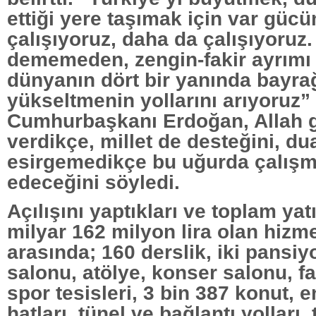
ettiği yere taşımak için var güc
çalışıyoruz, daha da çalışıyoruz
dememeden, zengin-fakir ayrım
dünyanın dört bir yanında bayra
yükseltmenin yollarını arıyoruz”
Cumhurbaşkanı Erdoğan, Allah 
verdikçe, millet de desteğini, du
esirgemedikçe bu uğurda çalış
edeceğini söyledi.
Açılışını yaptıkları ve toplam yat
milyar 162 milyon lira olan hizme
arasında; 160 derslik, iki pansiyo
salonu, atölye, konser salonu, fa
spor tesisleri, 3 bin 387 konut, en
hatları, tünel ve bağlantı yolları,