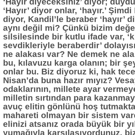
‘Hayır diyeceksiniz’ diyor; duyd
‘Hayır’ diyor onlar, ‘hayır.’ Şimdi
diyor, Kandil’le beraber ‘hayır’ d
aynı değil mi? Çünkü bizim değe
silsilesinde bir kutlu ifade var, ‘k
sevdikleriyle beraberdir’ dolayıs
ne alakası var? Ne demek ne ala
bu, kılavuzu karga olanın; bir ş
onlar bu. Biz diyoruz ki, hak tece
Nisan’da buna hazır mıyız? Vesa
odaklarının, millete ayar vermeye
milletin sırtından para kazanmay
avuç elitin gönlünü hoş tutmakt
mahareti olmayan bir sistem var
elinizi atsanız orada büyük bir y
yumağıyla karşılaşıyordunuz, biz