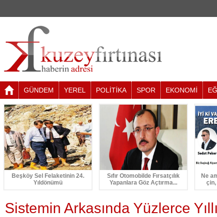
GÜNDEM
YEREL
POLİTİKA
SPOR
EKONOMİ
EĞ
Beşköy Sel Felaketinin 24.
Sıfır Otomobilde Fırsatçılık
Ne am
Yıldönümü
Yapanlara Göz Açtırma...
çin,
Sistemin Arkasında Yüzlerce Yıllı