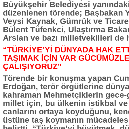
Büyükşehir Belediyesi yanında
düzenlenen törende; Başbakan Y
Veysi Kaynak, Gümrük ve Ticare
Bülent Tüfenkci, Ulaştırma Baka
Arslan ve bazı milletvekilleri de
“TÜRKİYE’Yİ DÜNYADA HAK ETT
TAŞIMAK İÇİN VAR GÜCÜMÜZL
ÇALIŞIYORUZ”
Törende bir konuşma yapan Cu
Erdoğan, terör örgütlerine düny
kahraman Mehmetçiklerin gece-
millet için, bu ülkenin istikbal ve 
canlarını ortaya koyduğunu, kend
üstüne taş koymanın mücadelesin
belirtti. “Türkiye’yi büyütmek, 