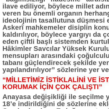
ilave ediliyor, böylece millet ad
veren bu önemli organın herhang
ideolojinin tasallutuna düşmesi 
Askerî mahkemeler disiplin konu
kaldırılıyor, böylece yargıyı da ç
eden çiftli başlı sistemden kurt
Hâkimler Savcılar Yüksek Kurul
mensupları arasındaki çoğulcul
tabanı güçlendirecek şekilde ye
yapılandırılıyor” sözlerine yer ve
“MİLLETİMİZ İSTİKLALİNİ VE İS
KORUMAK İÇİN ÇOK ÇALIŞTI”
Anayasa değişikliği ile seçilme 
18’e indirildiğini de sözlerine ek