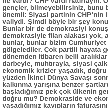
ne vardı? CHP vardı hatırlayın.
gençler, bilmeyebilirsiniz, bunu 
önemli: Siyasi partinin CHP’nin i
valiydi. Şimdi böyle bir şey konu
Bunlar bir de demokrasiyi konuş
demokrasiyle filan alakası yok, a
bunlar, bunlar bizim Cumhuriyet 
gölgelediler. Çok partili hayata 
dönemden itibaren belli aralıkla
darbeyle, muhtırayla, siyasi çalk
ekonomik krizler yaşadık, doğr
yüzden İkinci Dünya Savaşı son
kalkınma yarışına benzer şartlar
başladığımız pek çok ülkenin ger
doğru mu? Demokraside ve eko
yaşadığımız kayıpların faturasını