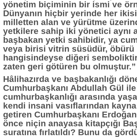
yönetim biçiminin bir ismi ve örn
Dünyanın hiçbir yerinde her ikis
milletten alan ve yürütme üzerin
yetkilere sahip iki yönetici aynı
başbakan yetki sahibidir, ya cu
veya birisi vitrin süsüdür, öbürü 
hangisindeyse diğeri semboliktir
zaten geri götüren bu olmuştur.”
Hâlihazırda ve başbakanlığı dön
Cumhurbaşkanı Abdullah Gül il
cumhurbaşkanlığı arasında ya
kendi insani vasıflarından kayna
getiren Cumhurbaşkanı Erdoğan,
önce niçin anayasa kitapçığı Ba
suratına fırlatıldı? Bunu da gör