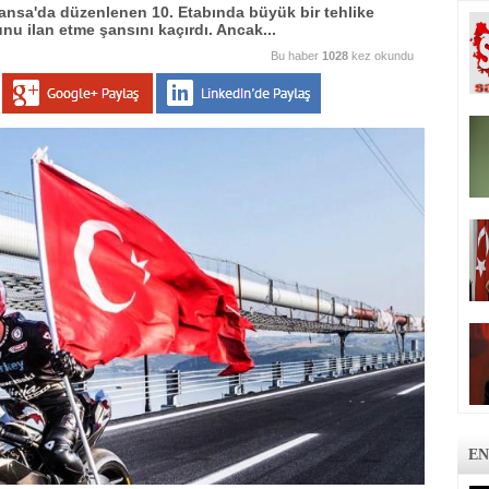
nsa'da düzenlenen 10. Etabında büyük bir tehlike
nu ilan etme şansını kaçırdı. Ancak...
Bu haber
1028
kez okundu
EN