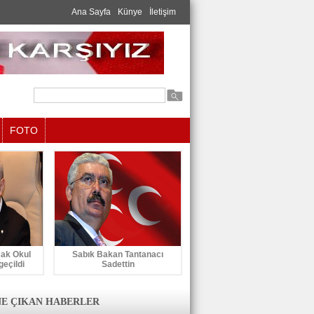
Ana Sayfa
Künye
İletişim
FOTO
cak Okul
Sabık Bakan Tantanacı
geçildi
Sadettin
E ÇIKAN HABERLER