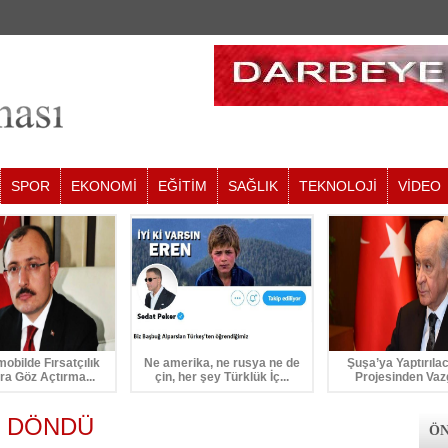
SPOR
EKONOMİ
EĞİTİM
SAĞLIK
TEKNOLOJİ
VİDEO
mobilde Fırsatçılık
Ne amerika, ne rusya ne de
Şuşa’ya Yaptırıla
ra Göz Açtırma...
çin, her şey Türklük İç...
Projesinden Vaz
 DÖNDÜ
ÖN