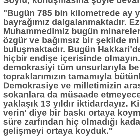
Soylu, konuşmasına şöyle devam
"Bugün 785 bin kilometrede ay yı
bayrağımız dalgalanmaktadır. Ez
Muhammedimiz bugün minareleri
özgür ve bağımsız bir şekilde mil
buluşmaktadır. Bugün Hakkari'de
hiçbir endişe içerisinde olmayın.
demokrasiyi tüm unsurlarıyla be
topraklarımızın tamamıyla bütünl
Demokrasiye ve milletimizin aras
sokanlara da müsaade etmeyece
yaklaşık 13 yıldır iktidardayız. 
verin' diye bir baskı ortaya koyma
süre zarfından hiç olmadığı kad
gelişmeyi ortaya koyduk."