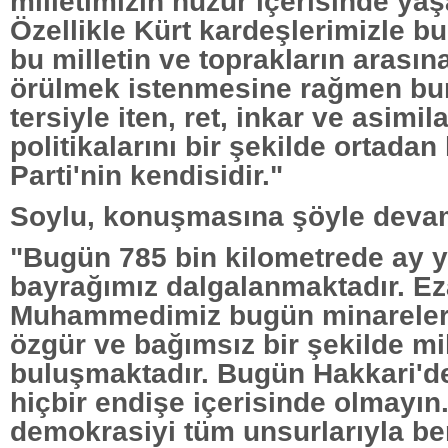
milletimizin huzur içerisinde ya
Özellikle Kürt kardeşlerimizle b
bu milletin ve toprakların arasın
örülmek istenmesine rağmen bun
tersiyle iten, ret, inkar ve asimi
politikalarını bir şekilde ortadan
Parti'nin kendisidir."
Soylu, konuşmasına şöyle devam
"Bugün 785 bin kilometrede ay yı
bayrağımız dalgalanmaktadır. Ez
Muhammedimiz bugün minareleri
özgür ve bağımsız bir şekilde mil
buluşmaktadır. Bugün Hakkari'de
hiçbir endişe içerisinde olmayın.
demokrasiyi tüm unsurlarıyla be