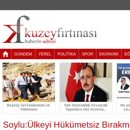
GÜNDEM
YEREL
POLİTİKA
SPOR
EKONOMİ
EĞ
Beşköy Sel Felaketinin 24.
Sıfır Otomobilde Fırsatçılık
Ne am
Yıldönümü
Yapanlara Göz Açtırma...
çin,
Soylu:Ülkeyi Hükümetsiz Bırakm