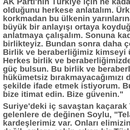
AK Parti'nin Türkiye için ne kad
olduğunu herkese anlatalım. Ür
korkmadan bu ülkenin yarınların
büyük bir anlayışı ortaya koyd
anlatmaya çalışalım. Sonuna kad
birlikteyiz. Bundan sonra daha ç
Birlik ve beraberliğimiz kimseyi
Herkes birlik ve beraberliğimizd
güç bulsun. Bu birlik ve beraberl
hükümetsiz bırakmayacağımızı d
şekilde ifade etmek istiyorum. B
bize itimat edin. Bize güvenin."
Suriye'deki iç savaştan kaçarak
gelenlere de değinen Soylu, "Tel
kardeşlerimiz var. Onları elimizin