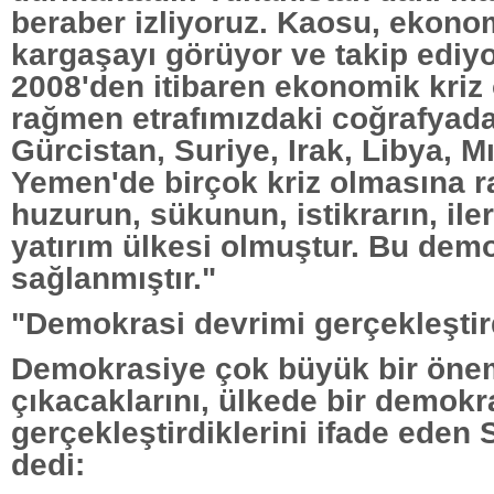
beraber izliyoruz. Kaosu, ekonom
kargaşayı görüyor ve takip ediy
2008'den itibaren ekonomik kriz
rağmen etrafımızdaki coğrafyad
Gürcistan, Suriye, Irak, Libya, M
Yemen'de birçok kriz olmasına 
huzurun, sükunun, istikrarın, il
yatırım ülkesi olmuştur. Bu demo
sağlanmıştır."
"Demokrasi devrimi gerçekleştir
Demokrasiye çok büyük bir öne
çıkacaklarını, ülkede bir demokr
gerçekleştirdiklerini ifade eden 
dedi: