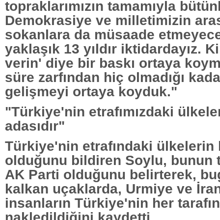
topraklarımızın tamamıyla bütünl
Demokrasiye ve milletimizin aras
sokanlara da müsaade etmeyece
yaklaşık 13 yıldır iktidardayız. 
verin' diye bir baskı ortaya koyma
süre zarfından hiç olmadığı kad
gelişmeyi ortaya koyduk."
"Türkiye'nin etrafımızdaki ülkele
adasıdır"
Türkiye'nin etrafındaki ülkelerin
olduğunu bildiren Soylu, bunun 
AK Parti olduğunu belirterek, b
kalkan uçaklarda, Urmiye ve İra
insanların Türkiye'nin her tarafı
nakledildiğini kaydetti.