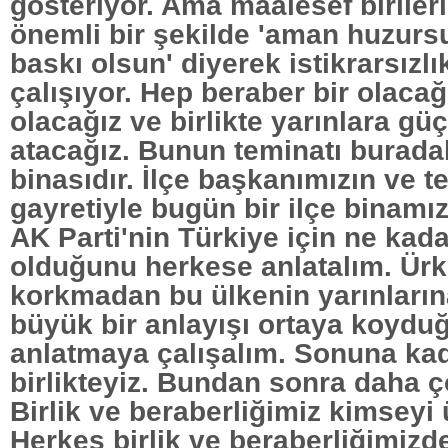
gösteriyor. Ama maalesef biriler
önemli bir şekilde 'aman huzursu
baskı olsun' diyerek istikrarsızl
çalışıyor. Hep beraber bir olacağ
olacağız ve birlikte yarınlara gü
atacağız. Bunun teminatı burada
binasıdır. İlçe başkanımızın ve te
gayretiyle bugün bir ilçe binamı
AK Parti'nin Türkiye için ne kad
olduğunu herkese anlatalım. Ür
korkmadan bu ülkenin yarınların
büyük bir anlayışı ortaya koyd
anlatmaya çalışalım. Sonuna kad
birlikteyiz. Bundan sonra daha ç
Birlik ve beraberliğimiz kimseyi
Herkes birlik ve beraberliğimizd