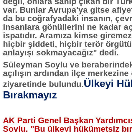
değil, onlara sahip çıkan bir Tür
var. Bunlar Avrupa'ya gitse afiye
da bu coğrafyadaki insanın, çev
insanlara gönüllerini ne kadar aç
ispatıdır. Aramıza kimse gireme
hiçbir şiddeti, hiçbir terör örgüt
anlayışı sokmayacağız" dedi.
Süleyman Soylu ve beraberindeki 
açılışın ardından ilçe merkezine
Ülkeyi Hü
ziyaretinde bulundu.
Bırakmayız
AK Parti Genel Başkan Yardımcı
Soylu, "Bu ülkeyi hükümetsiz bı