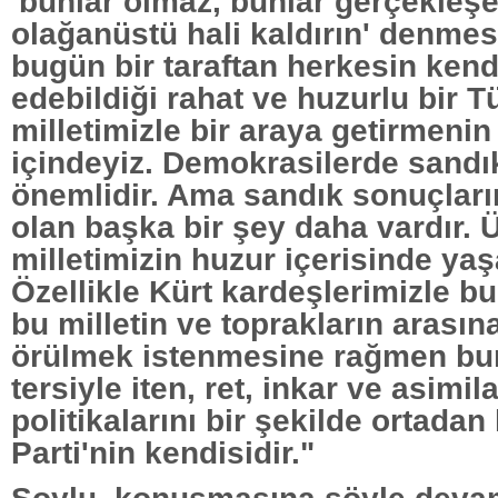
'bunlar olmaz, bunlar gerçekleş
olağanüstü hali kaldırın' denme
bugün bir taraftan herkesin kendi
edebildiği rahat ve huzurlu bir Tü
milletimizle bir araya getirmeni
içindeyiz. Demokrasilerde sandı
önemlidir. Ama sandık sonuçlar
olan başka bir şey daha vardır. 
milletimizin huzur içerisinde ya
Özellikle Kürt kardeşlerimizle b
bu milletin ve toprakların arasın
örülmek istenmesine rağmen bun
tersiyle iten, ret, inkar ve asimi
politikalarını bir şekilde ortadan
Parti'nin kendisidir."