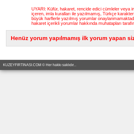
UYARI: Küfür, hakaret, rencide edici cümleler veya im
içeren, imla kuralları ile yazılmamış, Türkçe karakt
büyük harflerle yazılmış yorumlar onaylanmamaktadı
hakaret içerikli yorumlar hakkında muhatapları tarafı
Henüz yorum yapılmamış ilk yorum yapan siz 
KUZEYFIRTINASI.COM © Her hakkı saklıdır...