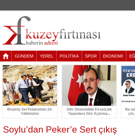
GÜNDEM
YEREL
POLİTİKA
SPOR
EKONOMİ
EĞ
Beşköy Sel Felaketinin 24.
Sıfır Otomobilde Fırsatçılık
Ne am
Yıldönümü
Yapanlara Göz Açtırma...
çin,
Soylu’dan Peker’e Sert çıkış