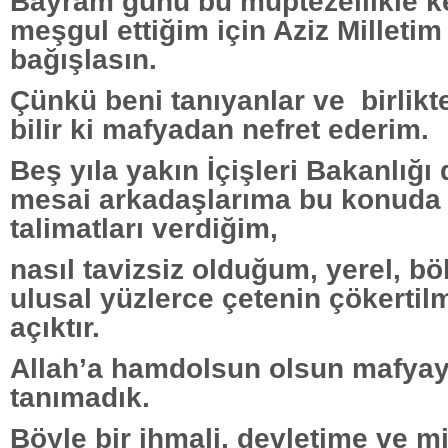
Bayram günü bu müptezellikle ke
meşgul ettiğim için Aziz Milletim
bağışlasın.
Çünkü beni tanıyanlar ve
birlikt
bilir ki mafyadan nefret ederim.
Beş yıla yakın İçişleri Bakanlığ
mesai arkadaşlarıma bu konuda
talimatları verdiğim,
nasıl tavizsiz olduğum, yerel, bö
ulusal yüzlerce çetenin çökertil
açıktır.
Allah’a hamdolsun olsun mafyay
tanımadık.
Böyle bir ihmali, devletime ve mi