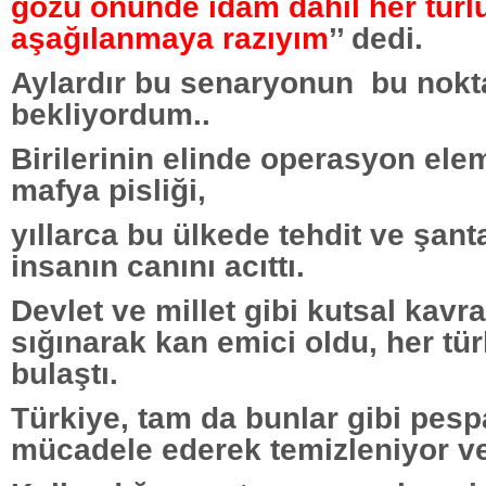
gözü önünde idam dahil her türl
aşağılanmaya razıyım
’’ dedi.
Aylardır bu senaryonun
bu nokt
bekliyordum..
Birilerinin elinde operasyon ele
mafya pisliği,
yıllarca bu ülkede tehdit ve şant
insanın canını acıttı.
Devlet ve millet gibi kutsal kavr
sığınarak kan emici oldu, her tür
bulaştı.
Türkiye, tam da bunlar gibi pesp
mücadele ederek temizleniyor ve