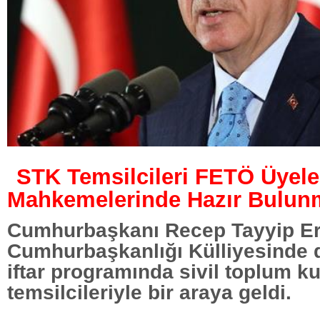
STK Temsilcileri FETÖ Üyele
Mahkemelerinde Hazır Bulun
Cumhurbaşkanı Recep Tayyip E
Cumhurbaşkanlığı Külliyesinde 
iftar programında sivil toplum ku
temsilcileriyle bir araya geldi.