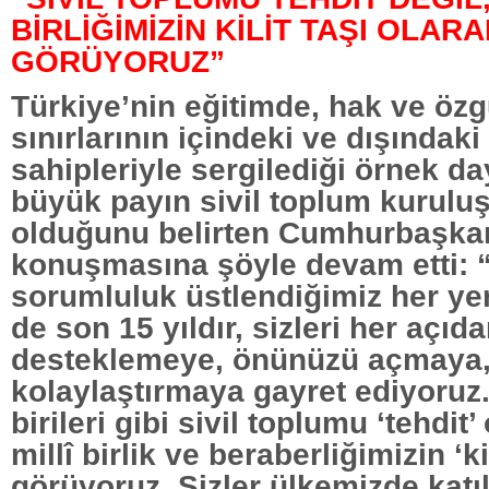
BİRLİĞİMİZİN KİLİT TAŞI OLAR
GÖRÜYORUZ”
Türkiye’nin eğitimde, hak ve özg
sınırlarının içindeki ve dışındaki
sahipleriyle sergilediği örnek 
büyük payın sivil toplum kuruluşl
olduğunu belirten Cumhurbaşka
konuşmasına şöyle devam etti: “
sorumluluk üstlendiğimiz her yer
de son 15 yıldır, sizleri her açıd
desteklemeye, önünüzü açmaya, i
kolaylaştırmaya gayret ediyoruz
birileri gibi sivil toplumu ‘tehdit’
millî birlik ve beraberliğimizin ‘ki
görüyoruz. Sizler ülkemizde katı