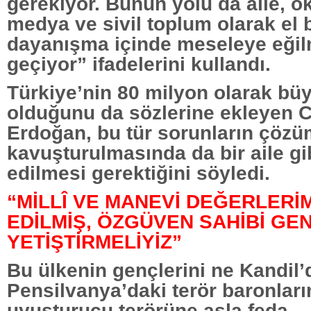
gerekiyor. Bunun yolu da aile, ok
medya ve sivil toplum olarak el bi
dayanışma içinde meseleye eği
geçiyor” ifadelerini kullandı.
Türkiye’nin 80 milyon olarak büy
olduğunu da sözlerine ekleyen
Erdoğan, bu tür sorunların çöz
kavuşturulmasında da bir aile gi
edilmesi gerektiğini söyledi.
“MİLLÎ VE MANEVİ DEĞERLERİM
EDİLMİŞ, ÖZGÜVEN SAHİBİ GE
YETİŞTİRMELİYİZ”
Bu ülkenin gençlerini ne Kandil’
Pensilvanya’daki terör baronları
uyuşturucu terörüne asla feda