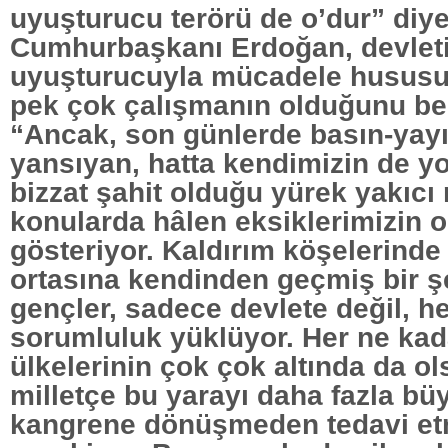
uyuşturucu terörü de o’dur” diy
Cumhurbaşkanı Erdoğan, devlet
uyuşturucuyla mücadele hususu
pek çok çalışmanın olduğunu bel
“Ancak, son günlerde basın-yayı
yansıyan, hatta kendimizin de yo
bizzat şahit olduğu yürek yakıcı
konularda hâlen eksiklerimizin 
gösteriyor. Kaldırım köşelerind
ortasına kendinden geçmiş bir ş
gençler, sadece devlete değil, h
sorumluluk yüklüyor. Her ne ka
ülkelerinin çok çok altında da ol
milletçe bu yarayı daha fazla b
kangrene dönüşmeden tedavi e