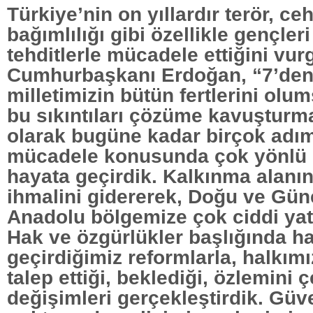
Türkiye’nin on yıllardır terör, c
bağımlılığı gibi özellikle gençler
tehditlerle mücadele ettiğini vu
Cumhurbaşkanı Erdoğan, “7’den
milletimizin bütün fertlerini olu
bu sıkıntıları çözüme kavuşturma
olarak bugüne kadar birçok adım 
mücadele konusunda çok yönlü p
hayata geçirdik. Kalkınma alanınd
ihmalini gidererek, Doğu ve Gü
Anadolu bölgemize çok ciddi yatı
Hak ve özgürlükler başlığında h
geçirdiğimiz reformlarla, halkımız
talep ettiği, beklediği, özlemini ç
değişimleri gerçekleştirdik. Güv