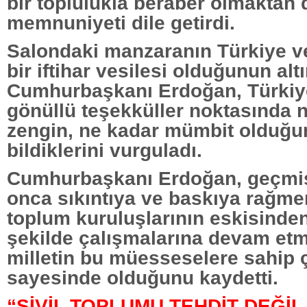
bir toplulukla beraber olmaktan
memnuniyeti dile getirdi.
Salondaki manzaranın Türkiye ve
bir iftihar vesilesi olduğunun alt
Cumhurbaşkanı Erdoğan, Türkiye
gönüllü teşekküller noktasında 
zengin, ne kadar mümbit olduğun
bildiklerini vurguladı.
Cumhurbaşkanı Erdoğan, geçmi
onca sıkıntıya ve baskıya rağme
toplum kuruluşlarının eskisinden
şekilde çalışmalarına devam etm
milletin bu müesseselere sahip 
sayesinde olduğunu kaydetti.
“SİVİL TOPLUMU TEHDİT DEĞİL,