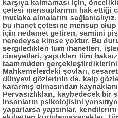
karşıya kalmaması için, öncelikl
çetesi mensuplarının hak ettiği c
mutlaka almalarını sağlamalıyız. 
bu ihanet çetesine mensup olup d
için nedamet getiren, samimi pi
neredeyse kimse yoktur. Bu dur
sergiledikleri tüm ihanetleri, işl
cinayetleri, yaptıkları tüm haksızl
taammüden gerçekleştirdiklerini 
Mahkemelerdeki şovları, cesaretl
dünyevi gözlerinin de, kalp gözle
kararmış olmasından kaynaklanı
Pervasızlıkları, kaybedecek bir 
insanların psikolojisini yansıtıyo
yaparlarsa yapsınlar, kendilerini
akıbetten kurtulamayacaklar. Tür