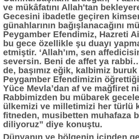
ve mükâfatını Allah'tan bekleyer
Gecesini ibadetle geçiren kimse
günahlarının bağışlanacağını m
Peygamber Efendimiz, Hazreti Ai
bu gece özellikle şu duayı yapma
etmiştir. ‘Allah’ım, sen affedicisi
seversin. Beni de affet ya rabbi…
de, başımız eğik, kalbimiz buruk 
Peygamber Efendimizin öğrettiği
Yüce Mevla’dan af ve mağfiret n
Rabbimizden bu mübarek gecele
ülkemizi ve milletimizi her türlü 
fitneden, musibetten muhafaza 
diliyoruz” diye konuştu.
Dünyanın ve bölgenin içinden geçt