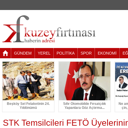
GÜNDEM
YEREL
POLİTİKA
SPOR
EKONOMİ
EĞ
Beşköy Sel Felaketinin 24.
Sıfır Otomobilde Fırsatçılık
Ne am
Yıldönümü
Yapanlara Göz Açtırma...
çin,
STK Temsilcileri FETÖ Üyelerini