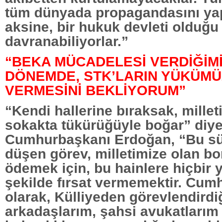
tüm dünyada propagandasını yap
aksine, bir hukuk devleti olduğu 
davranabiliyorlar.”
“BEKA MÜCADELESİ VERDİĞİMİ
DÖNEMDE, STK’LARIN YÜKÜM
VERMESİNİ BEKLİYORUM”
“Kendi hallerine bıraksak, millet
sokakta tükürüğüyle boğar” diy
Cumhurbaşkanı Erdoğan, “Bu sür
düşen görev, milletimize olan 
ödemek için, bu hainlere hiçbir 
şekilde fırsat vermemektir. Cum
olarak, Külliyeden görevlendird
arkadaşlarım, şahsi avukatlarım v