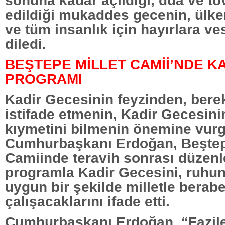
edildiği mukaddes gecenin, ülkem
ve tüm insanlık için hayırlara ve
diledi.
BEŞTEPE MİLLET CAMİİ’NDE K
PROGRAMI
Kadir Gecesinin feyzinden, bere
istifade etmenin, Kadir Gecesini
kıymetini bilmenin önemine vur
Cumhurbaşkanı Erdoğan, Beştep
Camiinde teravih sonrası düzen
programla Kadir Gecesini, ruhu
uygun bir şekilde milletle berab
çalışacaklarını ifade etti.
Cumhurbaşkanı Erdoğan, “Fazile