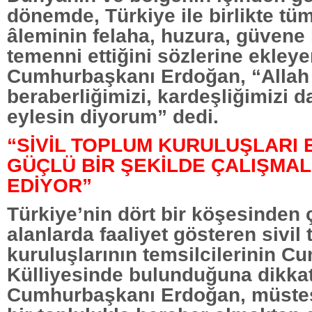
dönemde, Türkiye ile birlikte tü
âleminin felaha, huzura, güvene
temenni ettiğini sözlerine ekley
Cumhurbaşkanı Erdoğan, “Allah b
beraberliğimizi, kardeşliğimizi 
eylesin diyorum” dedi.
“SİVİL TOPLUM KURULUŞLARI 
GÜÇLÜ BİR ŞEKİLDE ÇALIŞMA
EDİYOR”
Türkiye’nin dört bir köşesinden ç
alanlarda faaliyet gösteren sivil
kuruluşlarının temsilcilerinin C
Külliyesinde bulunduğuna dikka
Cumhurbaşkanı Erdoğan, müstes