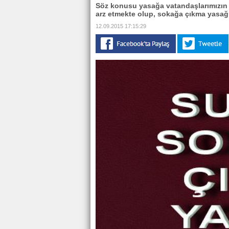
Söz konusu yasağa vatandaşlarımızın 
arz etmekte olup, sokağa çıkma yasağın
12.09.2015 17:15:29