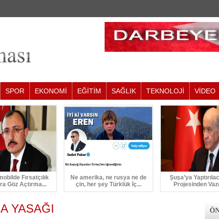
SPOR
EKONOMİ
EĞİTİM
SAĞLIK
TEKNOLOJİ
VİDEO
mobilde Fırsatçılık
Ne amerika, ne rusya ne de
Şuşa’ya Yaptırıla
ra Göz Açtırma...
çin, her şey Türklük İç...
Projesinden Vaz
A YASAĞI
ÖN