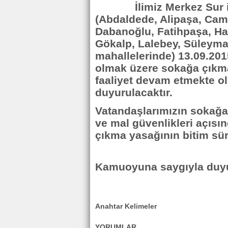
İlimiz Merkez Sur ilçe
(Abdaldede, Alipaşa, Cam
Dabanoğlu, Fatihpaşa, Ha
Gökalp, Lalebey, Süleyma
mahallelerinde) 13.09.201
olmak üzere sokağa çıkma 
faaliyet devam etmekte ol
duyurulacaktır.
Vatandaşlarımızın sokağ
ve mal güvenlikleri açıs
çıkma yasağının bitim süre
Kamuoyuna saygıyla duyu
Anahtar Kelimeler
YORUMLAR