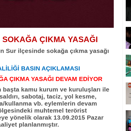
E SOKAĞA ÇIKMA YASAĞI
Sur ilçesinde sokağa çıkma yasağı
LİLİĞİ BASIN AÇIKLAMASI
ĞA ÇIKMA YASAĞI DEVAM EDİYOR
n başta kamu kurum ve kuruluşları ile
aldırı, sabotaj, taciz, yol kesme,
a/kullanma vb. eylemlerin devam
ölgesindeki muhtemel terörist
meye yönelik olarak 13.09.2015 Pazar
aliyet planlanmıştır.