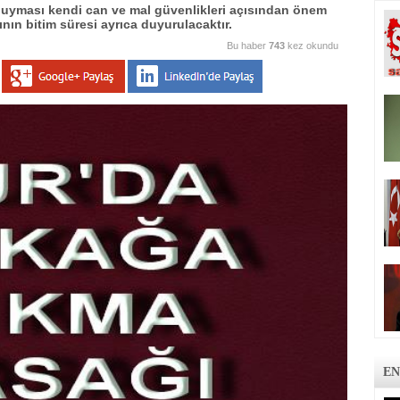
uyması kendi can ve mal güvenlikleri açısından önem
ın bitim süresi ayrıca duyurulacaktır.
Bu haber
743
kez okundu
EN