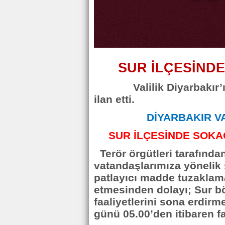
SUR İLÇESİND
Valilik Diyarbakır’ın 
ilan etti.
DİYARBAKIR VA
SUR İLÇESİNDE SOKA
Terör örgütleri tarafında
vatandaşlarımıza yönelik s
patlayıcı madde tuzaklam
etmesinden dolayı; Sur b
faaliyetlerini sona erdir
günü 05.00’den itibaren fa