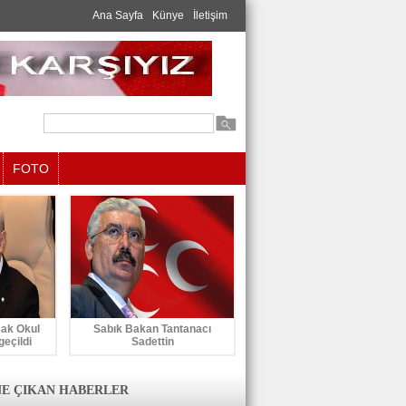
Ana Sayfa
Künye
İletişim
FOTO
cak Okul
Sabık Bakan Tantanacı
geçildi
Sadettin
E ÇIKAN HABERLER