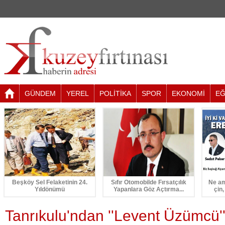
GÜNDEM
YEREL
POLİTİKA
SPOR
EKONOMİ
EĞ
Beşköy Sel Felaketinin 24.
Sıfır Otomobilde Fırsatçılık
Ne am
Yıldönümü
Yapanlara Göz Açtırma...
çin,
Tanrıkulu'ndan ''Levent Üzümcü'