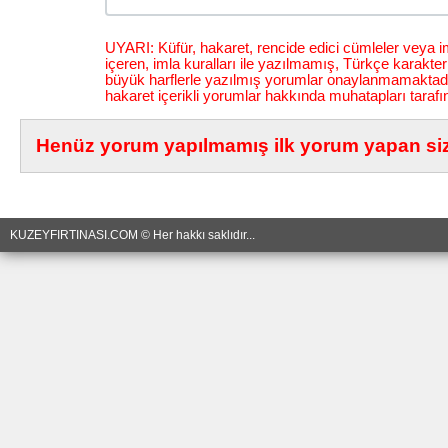
UYARI: Küfür, hakaret, rencide edici cümleler veya im
içeren, imla kuralları ile yazılmamış, Türkçe karakt
büyük harflerle yazılmış yorumlar onaylanmamaktadı
hakaret içerikli yorumlar hakkında muhatapları tarafı
Henüz yorum yapılmamış ilk yorum yapan siz 
KUZEYFIRTINASI.COM © Her hakkı saklıdır...