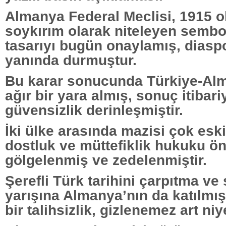
Almanya Federal Meclisi, 1915 ol
soykırım olarak niteleyen sembo
tasarıyı bugün onaylamış, diaspo
yanında durmuştur.
Bu karar sonucunda Türkiye-Alma
ağır bir yara almış, sonuç itibariy
güvensizlik derinleşmiştir.
İki ülke arasında mazisi çok es
dostluk ve müttefiklik hukuku ö
gölgelenmiş ve zedelenmiştir.
Şerefli Türk tarihini çarpıtma ve
yarışına Almanya’nın da katılmı
bir talihsizlik, gizlenemez art niyet