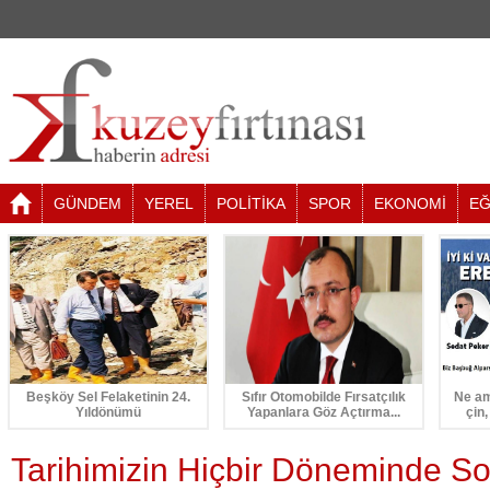
GÜNDEM
YEREL
POLİTİKA
SPOR
EKONOMİ
EĞ
Beşköy Sel Felaketinin 24.
Sıfır Otomobilde Fırsatçılık
Ne am
Yıldönümü
Yapanlara Göz Açtırma...
çin,
Tarihimizin Hiçbir Döneminde Soyk