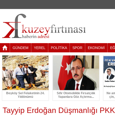
GÜNDEM
YEREL
POLİTİKA
SPOR
EKONOMİ
EĞ
Beşköy Sel Felaketinin 24.
Sıfır Otomobilde Fırsatçılık
Ne am
Yıldönümü
Yapanlara Göz Açtırma...
çin,
Tayyip Erdoğan Düşmanlığı PKK