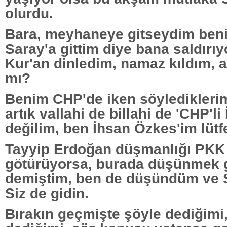
olurdu.
Bara, meyhaneye gitseydim beni 
Saray'a gittim diye bana saldırıy
Kur'an dinledim, namaz kıldım, 
mı?
Benim CHP'de iken söylediklerim
artık vallahi de billahi de 'CHP'l
değilim, ben İhsan Özkes'im lütf
Tayyip Erdoğan düşmanlığı PKK
götürüyorsa, burada düşünmek 
demiştim, ben de düşündüm ve S
Siz de gidin.
Bırakın geçmişte şöyle dediğimi