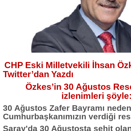
CHP Eski Milletvekili İhsan Öz
Twitter’dan Yazdı
Özkes’in 30 Ağustos Res
izlenimleri şöyle
30 Ağustos Zafer Bayramı neden
Cumhurbaşkanımızın verdiği re
Saray'da 30 Ağustosta şehit ola