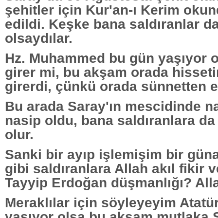
şehitler için Kur'an-ı Kerim oku
edildi. Keşke bana saldıranlar d
olsaydılar.
Hz. Muhammed bu gün yaşıyor o
girer mi, bu akşam orada hisseti
girerdi, çünkü orada sünnetten 
Bu arada Saray'ın mescidinde n
nasip oldu, bana saldıranlara da
olur.
Sanki bir ayıp işlemişim bir gün
gibi saldıranlara Allah akıl fikir 
Tayyip Erdoğan düşmanlığı? Allah
Meraklılar için söyleyeyim Atatü
yaşıyor olsa bu akşam mutlaka 