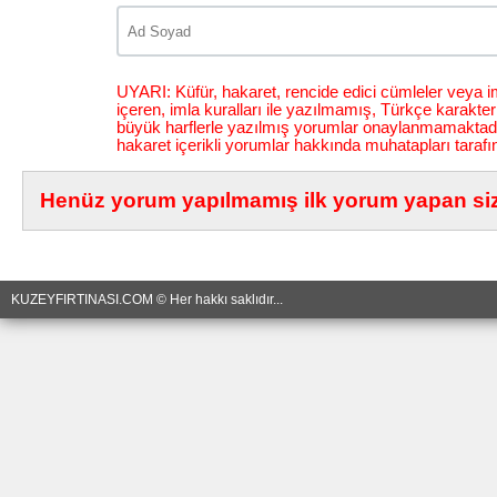
UYARI: Küfür, hakaret, rencide edici cümleler veya im
içeren, imla kuralları ile yazılmamış, Türkçe karakt
büyük harflerle yazılmış yorumlar onaylanmamaktadı
hakaret içerikli yorumlar hakkında muhatapları tarafı
Henüz yorum yapılmamış ilk yorum yapan siz 
KUZEYFIRTINASI.COM © Her hakkı saklıdır...