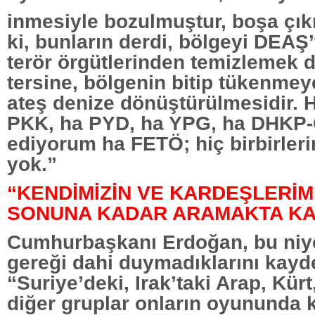
inmesiyle bozulmuştur, boşa çık
ki, bunların derdi, bölgeyi DEAŞ’
terör örgütlerinden temizlemek d
tersine, bölgenin bitip tükenmey
ateş denize dönüştürülmesidir. 
PKK, ha PYD, ha YPG, ha DHKP-C
ediyorum ha FETÖ; hiç birbirleri
yok.”
“KENDİMİZİN VE KARDEŞLERİMİ
SONUNA KADAR ARAMAKTA KA
Cumhurbaşkanı Erdoğan, bu niye
gereği dahi duymadıklarını kay
“Suriye’deki, Irak’taki Arap, Kür
diğer gruplar onların oyununda 