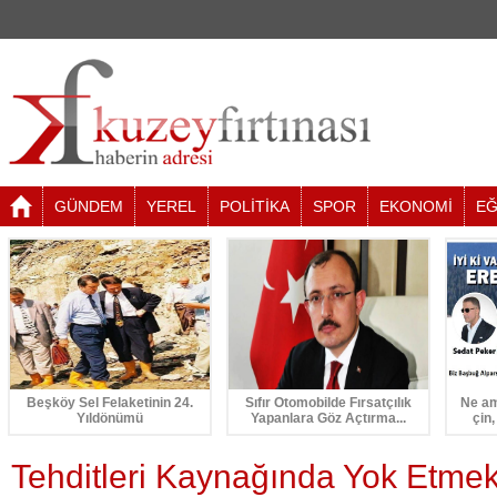
GÜNDEM
YEREL
POLİTİKA
SPOR
EKONOMİ
EĞ
Beşköy Sel Felaketinin 24.
Sıfır Otomobilde Fırsatçılık
Ne am
Yıldönümü
Yapanlara Göz Açtırma...
çin,
Tehditleri Kaynağında Yok Etme