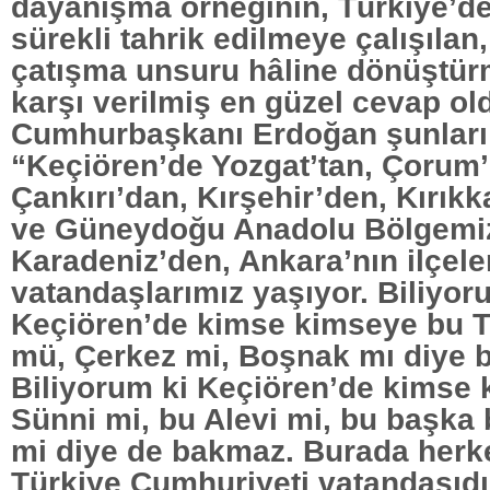
dayanışma örneğinin, Türkiye’
sürekli tahrik edilmeye çalışılan, 
çatışma unsuru hâline dönüştür
karşı verilmiş en güzel cevap old
Cumhurbaşkanı Erdoğan şunları 
“Keçiören’de Yozgat’tan, Çorum
Çankırı’dan, Kırşehir’den, Kırık
ve Güneydoğu Anadolu Bölgemi
Karadeniz’den, Ankara’nın ilçel
vatandaşlarımız yaşıyor. Biliyor
Keçiören’de kimse kimseye bu T
mü, Çerkez mi, Boşnak mı diye 
Biliyorum ki Keçiören’de kimse
Sünni mi, bu Alevi mi, bu başka
mi diye de bakmaz. Burada herke
Türkiye Cumhuriyeti vatandaşıdı