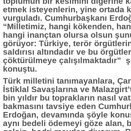
toplumun bir kesimini diğerine k
etmek isteyenlerin, yine ortada k
vurguladı. Cumhurbaşkanı Erdo
“Milletimiz, hangi kökenden, ha
hangi inançtan olursa olsun şunu
görüyor: Türkiye, terör örgütleri
saldırısı altındadır ve bu örgütle
çöktürülmeye çalışılmaktadır” ş
konuştu.
Türk milletini tanımayanlara, Ça
İstiklal Savaşlarına ve Malazgirt
bin yıldır bu toprakların nasıl va
bakmasını tavsiye eden Cumhur
Erdoğan, devamında şöyle konuş
aynı bedeli ödemeyi göze alan, 