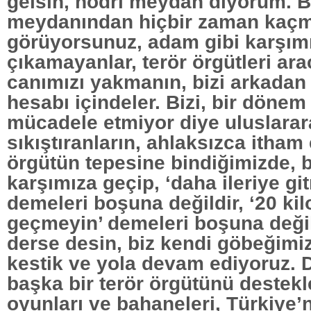
gelsin, hodri meydan diyorum. Bu
meydanından hiçbir zaman kaçma
görüyorsunuz, adam gibi karşım
çıkamayanlar, terör örgütleri arac
canımızı yakmanın, bizi arkada
hesabı içindeler. Bizi, bir döne
mücadele etmiyor diye uluslarar
sıkıştıranların, ahlaksızca itham
örgütün tepesine bindiğimizde, 
karşımıza geçip, ‘daha ileriye gi
demeleri boşuna değildir, ‘20 ki
geçmeyin’ demeleri boşuna değil
derse desin, biz kendi göbeğimi
kestik ve yola devam ediyoruz. 
başka bir terör örgütünü destekl
oyunları ve bahaneleri, Türkiye’