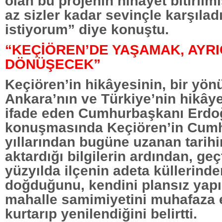
olan bu projenin nihayet bitirilm
az sizler kadar sevinçle karşılad
istiyorum” diye konuştu.
“KEÇİÖREN’DE YAŞAMAK, AYRI
DÖNÜŞECEK”
Keçiören’in hikâyesinin, bir yön
Ankara’nın ve Türkiye’nin hikây
ifade eden Cumhurbaşkanı Erdo
konuşmasında Keçiören’in Cumh
yıllarından bugüne uzanan tarihin
aktardığı bilgilerin ardından, ge
yüzyılda ilçenin adeta küllerind
doğduğunu, kendini plansız yap
mahalle samimiyetini muhafaza 
kurtarıp yenilendiğini belirtti.