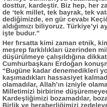
dosttur, kardeştir. Biz hep, her 
de ‘tek millet, tek bayrak, tek vat
dediğimizde, en gür cevabı Keçi
aldığımızı biliyoruz. Türkiye’yi a
işte budur.”
Her fırsatta kimi zaman etnik, k
meşrep farklılıkları üzerinden mil
düşürülmeye çalışıldığına dikka
Cumhurbaşkanı Erdoğan konuş
“Bugüne kadar denemedikleri yo
kaşımadıkları hassasiyet kalmad
olamadılar, Allah’ın izniyle olam
Milletimizi birbirine düşüremeye
Kardeşliğimizi bozamadılar, boz
Birlik ve beraberliğimizi zedeley