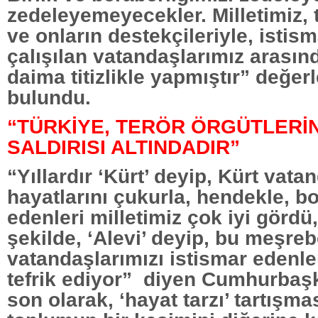
zedeleyemeyecekler. Milletimiz, t
ve onların destekçileriyle, istis
çalışılan vatandaşlarımız arasın
daima titizlikle yapmıştır” değe
bulundu.
“TÜRKİYE, TERÖR ÖRGÜTLERİ
SALDIRISI ALTINDADIR”
“Yıllardır ‘Kürt’ deyip, Kürt vata
hayatlarını çukurla, hendekle, b
edenleri milletimiz çok iyi gördü
şekilde, ‘Alevi’ deyip, bu meşr
vatandaşlarımızı istismar edenler
tefrik ediyor” diyen Cumhurbaş
son olarak, ‘hayat tarzı’ tartışma