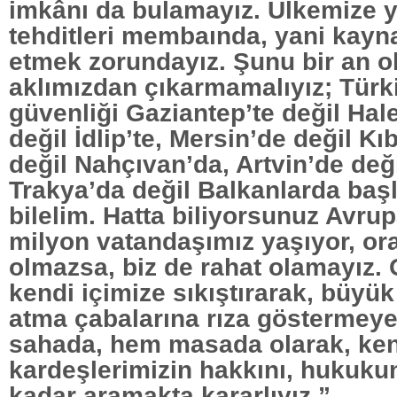
imkânı da bulamayız. Ülkemize y
tehditleri membaında, yani kayn
etmek zorundayız. Şunu bir an o
aklımızdan çıkarmamalıyız; Türk
güvenliği Gaziantep’te değil Hal
değil İdlip’te, Mersin’de değil Kıb
değil Nahçıvan’da, Artvin’de değ
Trakya’da değil Balkanlarda baş
bilelim. Hatta biliyorsunuz Avrup
milyon vatandaşımız yaşıyor, ora
olmazsa, biz de rahat olamayız. O
kendi içimize sıkıştırarak, büyü
atma çabalarına rıza göstermey
sahada, hem masada olarak, ken
kardeşlerimizin hakkını, hukuk
kadar aramakta kararlıyız.”