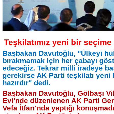
Teşkilatımız yeni bir seçime 
Başbakan Davutoğlu, "Ülkeyi h
bırakmamak için her çabayı gö
edeceğiz. Tekrar milli iradeye 
gerekirse AK Parti teşkilatı yeni
hazırdır" dedi.
Başbakan Davutoğlu, Gölbaşı Vil
Evi'nde düzenlenen AK Parti Genç
Vefa İtfarı'nda yaptığı konuşmada