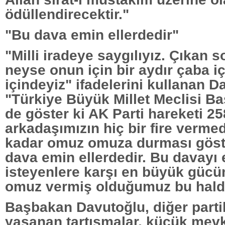
ödüllendirecektir."
"Bu dava emin ellerdedir"
"Milli iradeye saygılıyız. Çıkan 
neyse onun için bir aydır çaba iç
içindeyiz" ifadelerini kullanan D
"Türkiye Büyük Millet Meclisi Ba
de göster ki AK Parti hareketi 25
arkadaşımızın hiç bir fire verme
kadar omuz omuza durması göste
dava emin ellerdedir. Bu davayı
isteyenlere karşı en büyük güc
omuz vermiş olduğumuz bu haldi
Başbakan Davutoğlu, diğer partil
yaşanan tartışmalar, küçük mevk