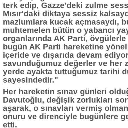
terk edip, Gazze'deki zulme sess
Mısır'daki diktaya sessiz kalsayd
mazlumlara kucak açmasaydı, 
muhtemelen bütün o yabancı ya
organlarında AK Parti, övgülerle 
bugün AK Parti hareketine yöneli
içeride ve dışarıda devam ediyo
savunduğumuz değerler ve her 
yerde ayakta tuttuğumuz tarihi
sayesindedir."
Her hareketin sınav günleri old
Davutoğlu, değişik zorlukları son
aşarak, o sınavları vermiş olma
onuru ve direnciyle bugünlere gel
etti.