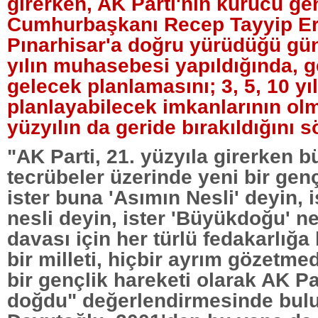
girerken, AK Parti'nin kurucu ge
Cumhurbaşkanı Recep Tayyip Er
Pınarhisar'a doğru yürüdüğü gün
yılın muhasebesi yapıldığında, g
gelecek planlamasını; 3, 5, 10 yıl
planlayabilecek imkanlarının olm
yüzyılın da geride bırakıldığını s
"AK Parti, 21. yüzyıla girerken b
tecrübeler üzerinde yeni bir gençl
ister buna 'Asımın Nesli' deyin, is
nesli deyin, ister 'Büyükdoğu' n
davası için her türlü fedakarlığa
bir milleti, hiçbir ayrım gözetm
bir gençlik hareketi olarak AK Pa
doğdu" değerlendirmesinde bul