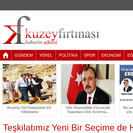
GÜNDEM
YEREL
POLİTİKA
SPOR
EKONOMİ
EĞ
Beşköy Sel Felaketinin 24.
Sıfır Otomobilde Fırsatçılık
Ne am
Yıldönümü
Yapanlara Göz Açtırma...
çin,
Teşkilatımız Yeni Bir Seçime de 