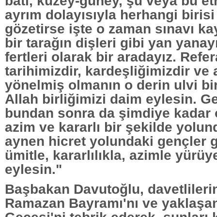
batı, kuzey-güney, şu veya bu e
ayrım dolayısıyla herhangi birisi b
gözetirse işte o zaman sınavı ka
bir tarağın dişleri gibi yan yanayı
fertleri olarak bir aradayız. Refe
tarihimizdir, kardeşliğimizdir ve 
yönelmiş olmanın o derin ulvi birl
Allah birliğimizi daim eylesin. G
bundan sonra da şimdiye kadar 
azim ve kararlı bir şekilde yolu
aynen hicret yolundaki gençler 
ümitle, kararlılıkla, azimle yürü
eylesin."
Başbakan Davutoğlu, davetlileri
Ramazan Bayramı'nı ve yaklaşan
Gecesi'ni tebrik ederek, şunları 