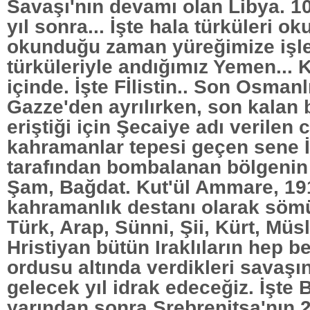
Savaşı'nın devamı olan Libya. 1
yıl sonra... İşte hala türküleri ok
okunduğu zaman yüreğimize iş
türküleriyle andığımız Yemen...
içinde. İşte Fİlistin.. Son Osmanl
Gazze'den ayrılırken, son kalan 
eriştiği için Şecaiye adı verilen 
kahramanlar tepesi geçen sene İ
tarafından bombalanan bölgenin 
Şam, Bağdat. Kut'ül Ammare, 19
kahramanlık destanı olarak söm
Türk, Arap, Sünni, Şii, Kürt, Mü
Hristiyan bütün Iraklıların hep 
ordusu altında verdikleri savaşın
gelecek yıl idrak edeceğiz. İşte 
yarından sonra Srebrenitsa'nın 20