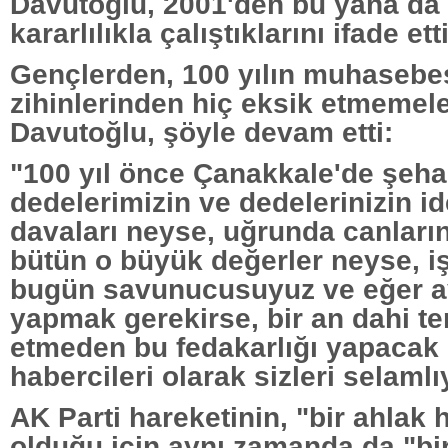
Davutoğlu, 2001'den bu yana da 
kararlılıkla çalıştıklarını ifade etti
Gençlerden, 100 yılın muhasebe
zihinlerinden hiç eksik etmemele
Davutoğlu, şöyle devam etti:
"100 yıl önce Çanakkale'de şeh
dedelerimizin ve dedelerinizin id
davaları neyse, uğrunda canlarını
bütün o büyük değerler neyse, iş
bugün savunucusuyuz ve eğer ay
yapmak gerekirse, bir an dahi te
etmeden bu fedakarlığı yapacak 
habercileri olarak sizleri selaml
AK Parti hareketinin, "bir ahlak 
olduğu için aynı zamanda da "bi