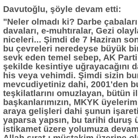
Davutoğlu, şöyle devam etti:
"Neler olmadı ki? Darbe çabaları
davaları, e-muhtıralar, Gezi olayl
niceleri... Şimdi de 7 Haziran s
bu çevreleri neredeyse büyük b
sevk eden temel sebep, AK Parti 
şekilde kesintiye uğrayacağını d
his veya vehimdi. Şimdi sizin bu
mevcudiyetiniz dahi, 2001'den b
teşkilatlarını omuzlayan, bütün il
başkanlarımızın, MKYK üyelerimi
araya gelişleri dahi şunun işaret
yaparsa yapsın, bu tarihi duruş 
istikamet üzere yolumuza devam
Allah sırat-ı müstakim üzerine o