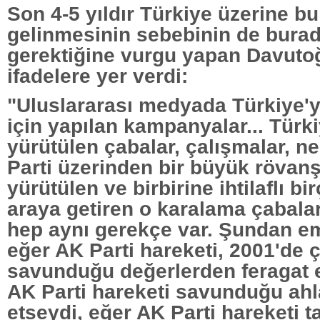
Son 4-5 yıldır Türkiye üzerine b
gelinmesinin sebebinin de bura
gerektiğine vurgu yapan Davutoğ
ifadelere yer verdi:
"Uluslararası medyada Türkiye'
için yapılan kampanyalar... Türk
yürütülen çabalar, çalışmalar, 
Parti üzerinden bir büyük rövanş
yürütülen ve birbirine ihtilaflı bi
araya getiren o karalama çabala
hep aynı gerekçe var. Şundan e
eğer AK Parti hareketi, 2001'de 
savunduğu değerlerden feragat e
AK Parti hareketi savunduğu ahlak
etseydi, eğer AK Parti hareketi t