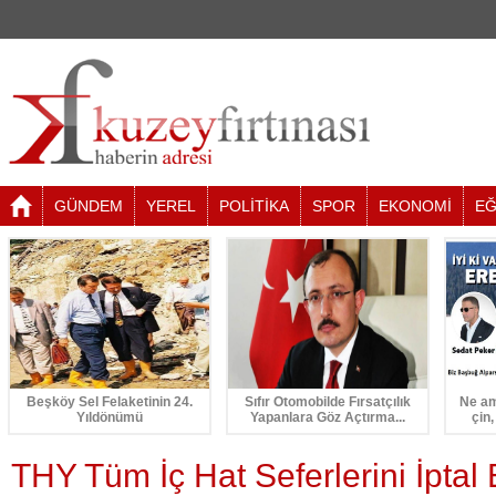
GÜNDEM
YEREL
POLİTİKA
SPOR
EKONOMİ
EĞ
Beşköy Sel Felaketinin 24.
Sıfır Otomobilde Fırsatçılık
Ne am
Yıldönümü
Yapanlara Göz Açtırma...
çin,
THY Tüm İç Hat Seferlerini İptal E