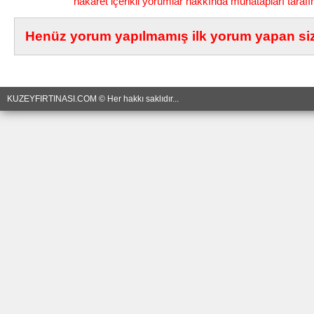
hakaret içerikli yorumlar hakkında muhatapları tarafı
Henüz yorum yapılmamış ilk yorum yapan siz 
KUZEYFIRTINASI.COM © Her hakkı saklıdır...