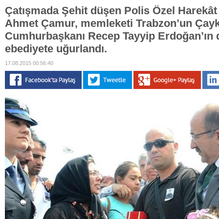
Çatışmada Şehit düşen Polis Özel Harekâ
Ahmet Çamur, memleketi Trabzon’un Çayka
Cumhurbaşkanı Recep Tayyip Erdoğan’ın da
ebediyete uğurlandı.
17.08.2015 00:56:40