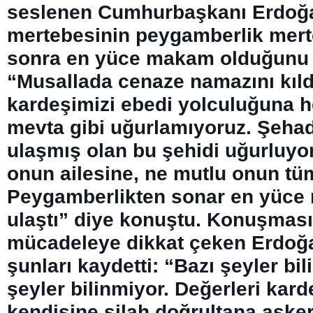
seslenen Cumhurbaşkanı Erdoğan
mertebesinin peygamberlik mer
sonra en yüce makam olduğunu 
“Musallada cenaze namazını kıl
kardeşimizi ebedi yolculuğuna h
mevta gibi uğurlamıyoruz. Şeh
ulaşmış olan bu şehidi uğurluyo
onun ailesine, ne mutlu onun tüm
Peygamberlikten sonar en yüc
ulaştı” diye konuştu. Konuşması
mücadeleye dikkat çeken Erdoğa
şunları kaydetti: “Bazı şeyler bil
şeyler bilinmiyor. Değerleri kar
kendisine silah doğrultana asker