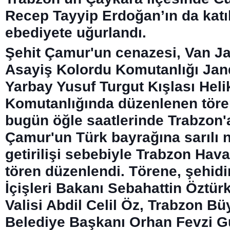
Recep Tayyip Erdoğan’ın da katıl
ebediyete uğurlandı.
Şehit Çamur'un cenazesi, Van 
Asayiş Kolordu Komutanlığı Jan
Yarbay Yusuf Turgut Kışlası Heli
Komutanlığında düzenlenen töre
bugün öğle saatlerinde Trabzon'a 
Çamur'un Türk bayrağına sarılı 
getirilişi sebebiyle Trabzon Hav
tören düzenlendi. Törene, şehidin
İçişleri Bakanı Sebahattin Öztür
Valisi Abdil Celil Öz, Trabzon B
Belediye Başkanı Orhan Fevzi 