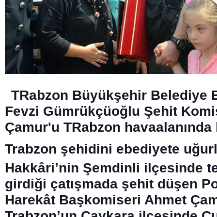
TRabzon Büyükşehir Belediye 
Fevzi Gümrükçüoğlu Şehit Komi
Çamur'u TRabzon havaalanında k
Trabzon şehidini ebediyete uğur
Hakkâri’nin Şemdinli ilçesinde te
girdiği çatışmada şehit düşen Po
Harekât Başkomiseri Ahmet Çam
Trabzon’un Çaykara ilçesinde 