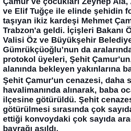
Çamur ve çocukları Zeynep Ala
ve Elif Tuğçe ile elinde şehidin f
taşıyan ikiz kardeşi Mehmet Ça
Trabzon'a geldi. İçişleri Bakanı 
Valisi Öz ve Büyükşehir Belediy
Gümrükçüoğlu’nun da aralarınd
protokol üyeleri, Şehit Çamur'un
alanında bekleyen yakınlarına ba
Şehit Çamur'un cenazesi, daha 
havalimanında alınarak, baba o
ilçesine götürüldü. Şehit cenaze
götürülmesi sırasında çok sayıda
ettiği konvoydaki çok sayıda ar
bayrağı asıldı.