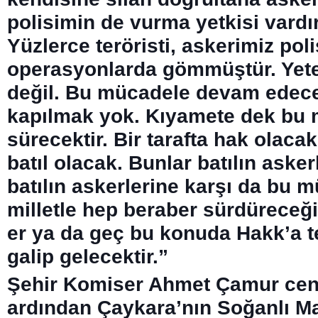
polisimin de vurma yetkisi vardır
Yüzlerce teröristi, askerimiz pol
operasyonlarda gömmüştür. Yeter
değil. Bu mücadele devam edec
kapılmak yok. Kıyamete dek bu
sürecektir. Bir tarafta hak olacak,
batıl olacak. Bunlar batılın asker
batılın askerlerine karşı da bu 
milletle hep beraber sürdüreceğiz
er ya da geç bu konuda Hakk’a t
galip gelecektir.”
Şehir Komiser Ahmet Çamur cen
ardından Çaykara’nın Soğanlı Ma