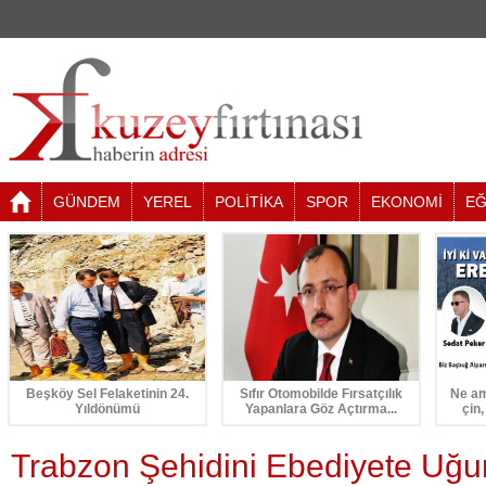
GÜNDEM
YEREL
POLİTİKA
SPOR
EKONOMİ
EĞ
Beşköy Sel Felaketinin 24.
Sıfır Otomobilde Fırsatçılık
Ne am
Yıldönümü
Yapanlara Göz Açtırma...
çin,
Trabzon Şehidini Ebediyete Uğur