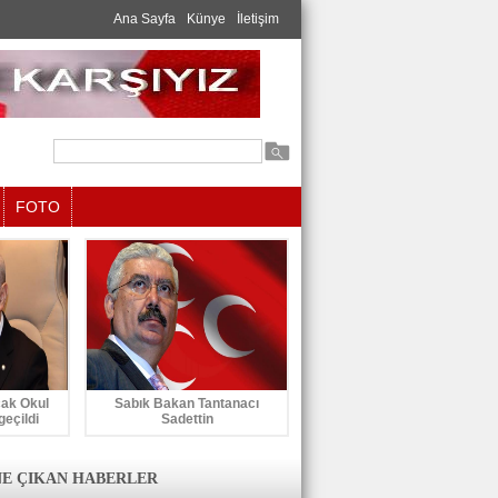
Ana Sayfa
Künye
İletişim
FOTO
cak Okul
Sabık Bakan Tantanacı
geçildi
Sadettin
E ÇIKAN HABERLER