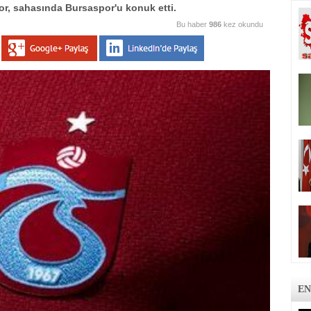
or, sahasında Bursaspor'u konuk etti.
Bu haber
986
kez okundu
EN