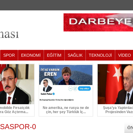
SPOR
EKONOMİ
EĞİTİM
SAĞLIK
TEKNOLOJİ
VİDEO
mobilde Fırsatçılık
Ne amerika, ne rusya ne de
Şuşa’ya Yaptırıla
ra Göz Açtırma...
çin, her şey Türklük İç...
Projesinden Vaz
SASPOR-0
ÖN