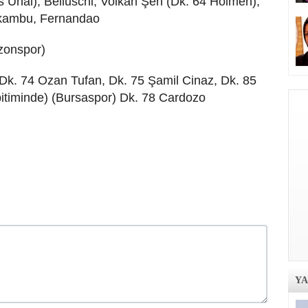
s Ünal), Belluschi, Volkan Şen (Dk. 64 Holmen),
akambu, Fernandao
zonspor)
Dk. 74 Ozan Tufan, Dk. 75 Şamil Cinaz, Dk. 85
bitiminde) (Bursaspor) Dk. 78 Cardozo
Y