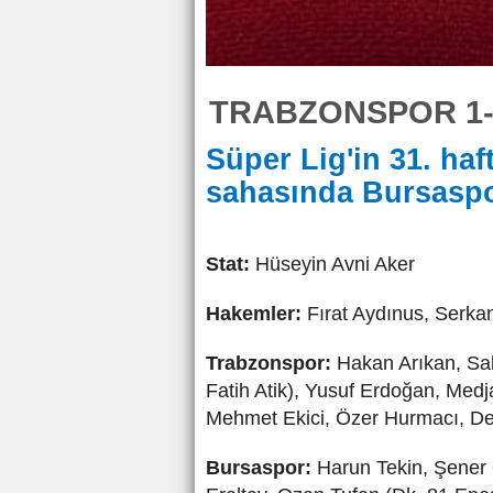
TRABZONSPOR 1-
Süper Lig'in 31. ha
sahasında Bursaspor
Stat:
Hüseyin Avni Aker
Hakemler:
Fırat Aydınus, Serka
Trabzonspor:
Hakan Arıkan, Sal
Fatih Atik), Yusuf Erdoğan, Medj
Mehmet Ekici, Özer Hurmacı, De
Bursaspor:
Harun Tekin, Şener 