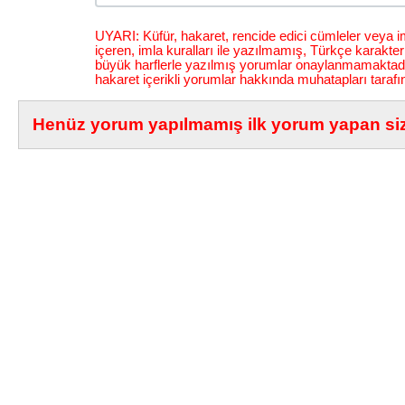
UYARI: Küfür, hakaret, rencide edici cümleler veya im
içeren, imla kuralları ile yazılmamış, Türkçe karakt
büyük harflerle yazılmış yorumlar onaylanmamaktadı
hakaret içerikli yorumlar hakkında muhatapları tarafı
Henüz yorum yapılmamış ilk yorum yapan siz 