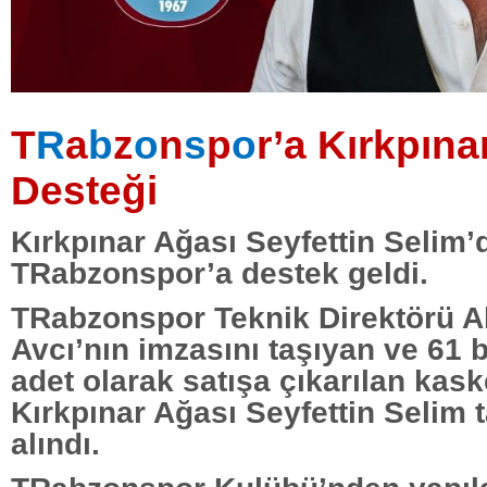
T
R
a
b
z
o
n
s
p
o
r’a Kırkpına
Desteği
Kırkpınar Ağası Seyfettin Selim’
TRabzonspor’a destek geldi.
TRabzonspor Teknik Direktörü A
Avcı’nın imzasını taşıyan ve 61 
adet olarak satışa çıkarılan kask
Kırkpınar Ağası Seyfettin Selim t
alındı.