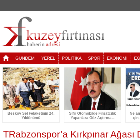
GÜNDEM
YEREL
POLİTİKA
SPOR
EKONOMİ
EĞ
Beşköy Sel Felaketinin 24.
Sıfır Otomobilde Fırsatçılık
Ne am
Yıldönümü
Yapanlara Göz Açtırma...
çin,
TRabzonspor’a Kırkpınar Ağası 