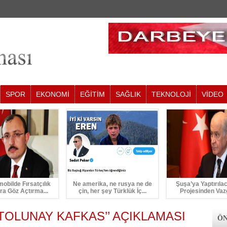
SPOR
EKONOMİ
EĞİTİM
SAĞLIK
TEKNOLOJİ
VİDEO
mobilde Fırsatçılık
Ne amerika, ne rusya ne de
Şuşa’ya Yaptırıla
ra Göz Açtırma...
çin, her şey Türklük İç...
Projesinden Vaz
TOLUNAY KAFKAS’’ AÇIKLAMASI
ÖN