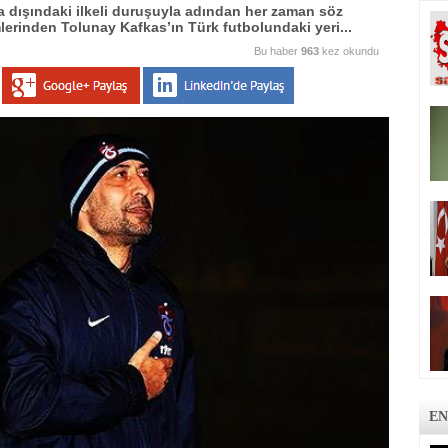
a dışındaki ilkeli duruşuyla adından her zaman söz
lerinden Tolunay Kafkas’ın Türk futbolundaki yeri...
Bu haber
963
kez okundu
EN