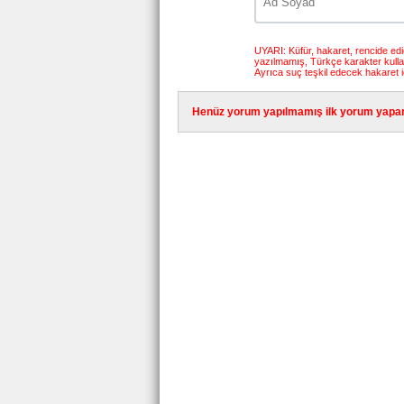
UYARI: Küfür, hakaret, rencide edici
yazılmamış, Türkçe karakter kull
Ayrıca suç teşkil edecek hakaret i
Henüz yorum yapılmamış ilk yorum yapan 