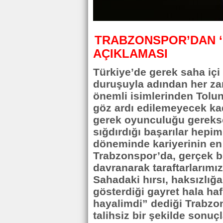
TRABZONSPOR’DAN ‘
AÇIKLAMASI
Türkiye’de gerek saha içi 
duruşuyla adından her za
önemli isimlerinden Tolun
göz ardı edilemeyecek kad
gerek oyunculuğu gereks
sığdırdığı başarılar hep
döneminde kariyerinin en
Trabzonspor’da, gerçek b
davranarak taraftarlarımız
Sahadaki hırsı, haksızlığa
gösterdiği gayret hala haf
hayalimdi” dediği Trabzon
talihsiz bir şekilde sonuçl