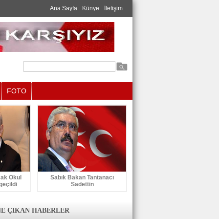
Ana Sayfa
Künye
İletişim
FOTO
cak Okul
Sabık Bakan Tantanacı
geçildi
Sadettin
E ÇIKAN HABERLER