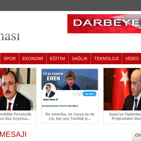
SPOR
EKONOMİ
EĞİTİM
SAĞLIK
TEKNOLOJİ
VİDEO
mobilde Fırsatçılık
Ne amerika, ne rusya ne de
Şuşa’ya Yaptırıla
ra Göz Açtırma...
çin, her şey Türklük İç...
Projesinden Vaz
 MESAJI
ÖN