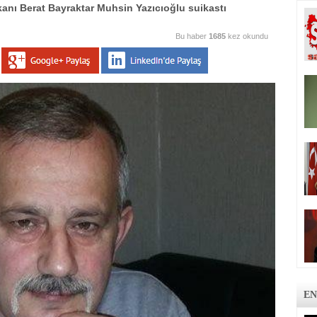
anı Berat Bayraktar Muhsin Yazıcıoğlu suikastı
Bu haber
1685
kez okundu
EN