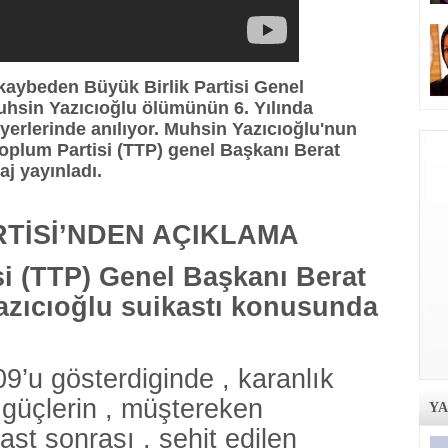
kaybeden Büyük Birlik Partisi Genel
hsin Yazıcıoğlu ölümünün 6. Yılında
 yerlerinde anılıyor. Muhsin Yazıcıoğlu'nun
 Toplum Partisi (TTP) genel Başkanı Berat
j yayınladı.
RTİSİ’NDEN AÇIKLAMA
i (TTP) Genel Başkanı Berat
azıcıoğlu suikastı konusunda
9’u gösterdiginde , karanlık
 güçlerin , müştereken
Y
kast sonrası , şehit edilen