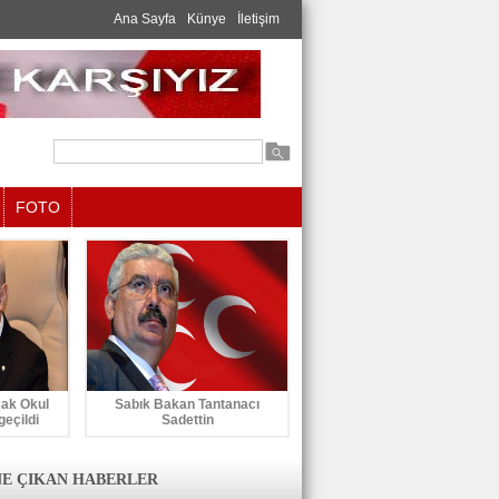
Ana Sayfa
Künye
İletişim
FOTO
cak Okul
Sabık Bakan Tantanacı
geçildi
Sadettin
E ÇIKAN HABERLER