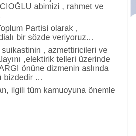
IOĞLU abimizi , rahmet ve
.
Toplum Partisi olarak ,
dialı bir sözde veriyoruz...
kastinin , azmettiricileri ve
alayını ,elektirik telleri üzerinde
 YARGI önüne dizmenin aslında
 bizdedir ...
n, ilgili tüm kamuoyuna önemle