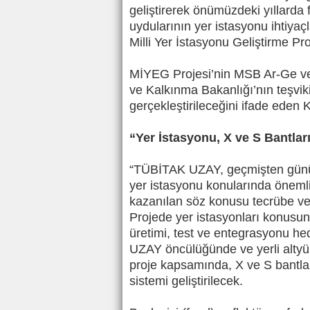
geliştirerek önümüzdeki yıllarda 
uydularının yer istasyonu ihtiyaç
Milli Yer İstasyonu Geliştirme Pr
MİYEG Projesi’nin MSB Ar-Ge ve 
ve Kalkınma Bakanlığı’nın teşvi
gerçekleştirileceğini ifade eden
“Yer İstasyonu, X ve S Bantl
“TÜBİTAK UZAY, geçmişten günümü
yer istasyonu konularında önemli 
kazanılan söz konusu tecrübe ve 
Projede yer istasyonları konusund
üretimi, test ve entegrasyonu h
UZAY öncülüğünde ve yerli altyük
proje kapsamında, X ve S bantla
sistemi geliştirilecek.