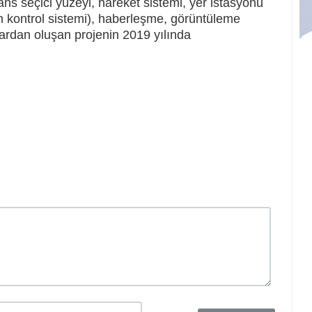
kans seçici yüzeyi, hareket sistemi, yer istasyonu
en kontrol sistemi), haberleşme, görüntüleme
mlardan oluşan projenin 2019 yılında