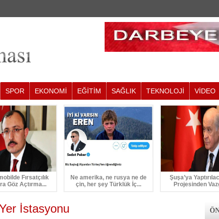
SPOR
EKONOMİ
EĞİTİM
SAĞLIK
TEKNOLOJİ
VİDEO
mobilde Fırsatçılık
Ne amerika, ne rusya ne de
Şuşa’ya Yaptırıla
ra Göz Açtırma...
çin, her şey Türklük İç...
Projesinden Vaz
Yer İstasyonu
ÖN