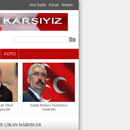
Ana Sayfa
Künye
İletişim
FOTO
cak Okul
Sabık Bakan Tantanacı
geçildi
Sadettin
E ÇIKAN HABERLER