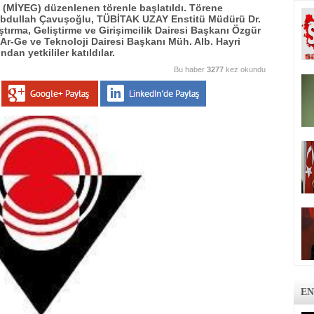
si (MİYEG) düzenlenen törenle başlatıldı. Törene
 Abdullah Çavuşoğlu, TÜBİTAK UZAY Enstitü Müdürü Dr.
ırma, Geliştirme ve Girişimcilik Dairesi Başkanı Özgür
Ar-Ge ve Teknoloji Dairesi Başkanı Müh. Alb. Hayri
an yetkililer katıldılar.
Bu haber
3277
kez okundu
EN