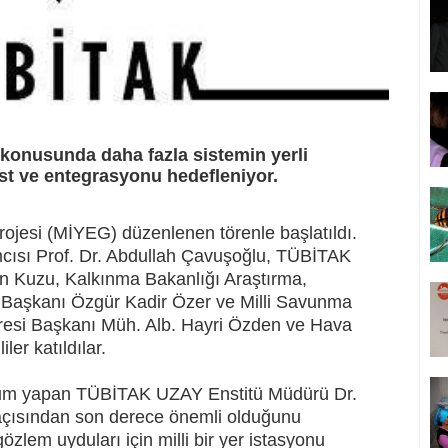
 konusunda daha fazla sistemin yerli
test ve entegrasyonu hedefleniyor.
Projesi (MİYEG) düzenlenen törenle başlatıldı.
ısı Prof. Dr. Abdullah Çavuşoğlu, TÜBİTAK
 Kuzu, Kalkınma Bakanlığı Araştırma,
si Başkanı Özgür Kadir Özer ve Milli Savunma
iresi Başkanı Müh. Alb. Hayri Özden ve Hava
ler katıldılar.
num yapan TÜBİTAK UZAY Enstitü Müdürü Dr.
açısından son derece önemli olduğunu
zlem uyduları için milli bir yer istasyonu