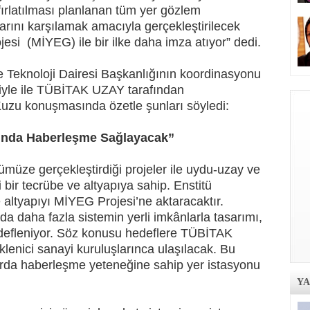
fırlatılması planlanan tüm yer gözlem
larını karşılamak amacıyla gerçekleştirilecek
ojesi (MİYEG) ile bir ilke daha imza atıyor” dedi.
Teknoloji Dairesi Başkanlığının koordinasyonu
kiyle ile TÜBİTAK UZAY tarafından
 Kuzu konuşmasında özetle şunları söyledi:
arında Haberleşme Sağlayacak”
ze gerçekleştirdiği projeler ile uydu-uzay ve
bir tecrübe ve altyapıya sahip. Enstitü
altyapıyı MİYEG Projesi’ne aktaracaktır.
a daha fazla sistemin yerli imkânlarla tasarımı,
edefleniyor. Söz konusu hedeflere TÜBİTAK
lenici sanayi kuruluşlarınca ulaşılacak. Bu
rda haberleşme yeteneğine sahip yer istasyonu
Y