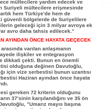
adece mültecilere yardım edecek ve
 Suriyeli mültecilere erişmesinde
 artık hem Türkiye'de hem de
 güvenli bölgelerde de Suriyelilere
ilerin geleceği için 3 milyar avroya ek
yar avro daha tahsis edilecek."
RAN AYINDAN ÖNCE HAYATA GEÇECEK
 arasında varılan anlaşmanın
ayede ilişkiler ve entegrasyon
ne dikkati çekti. Bunun en önemli
tisi olduğuna değinen Davutoğlu,
ğı için vize serbestisi bunun uzantısı
rbestisi Haziran ayından önce hayata
ndı.
esi gereken 72 kriterin olduğunu
arın 37'sinin karşılandığını ve 35 ön
i. Davutoğlu, "Umarız mayıs başına