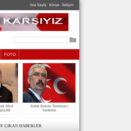
Ana Sayfa
Künye
İletişim
FOTO
cak Okul
Sabık Bakan Tantanacı
geçildi
Sadettin
E ÇIKAN HABERLER