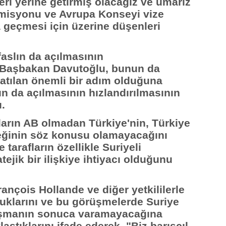
eri yerine getirmiş olacağız ve umarız
omisyonu ve Avrupa Konseyi vize
 geçmesi için üzerine düşenleri
aslın da açılmasının
an Başbakan Davutoğlu, bunun da
atılan önemli bir adım olduğuna
arın da açılmasının hızlandırılmasının
ı.
ların AB olmadan Türkiye'nin, Türkiye
eğinin söz konusu olamayacağını
tarafların özellikle Suriyeli
ejik bir ilişkiye ihtiyacı olduğunu
nçois Hollande ve diğer yetkililerle
duklarını ve bu görüşmelerde Suriye
aşmanın sonuca varamayacağına