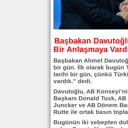
Başbakan Davutoğlu
Bir Anlaşmaya Vard
Başbakan Ahmet Davutoğlu
bir gün. İlk olarak bugün
tarihi bir gün, çünkü Tür
vardık." dedi.
Davutoğlu, AB Konseyi’ni
Başkanı Donald Tusk, AB
Juncker ve AB Dönem Baş
Rutte ile ortak basın topl
Bugünün iki sebepten dola