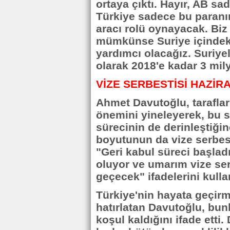
ortaya çıktı. Hayır, AB s
Türkiye sadece bu paranın
aracı rolü oynayacak. Biz
mümkünse Suriye içindeki
yardımcı olacağız. Suriyel
olarak 2018'e kadar 3 mil
VİZE SERBESTİSİ HAZİ
Ahmet Davutoğlu, taraflar
önemini yineleyerek, bu s
sürecinin de derinleştiği
boyutunun da vize serbes
"Geri kabul süreci başladı
oluyor ve umarım vize se
geçecek" ifadelerini kulla
Türkiye'nin hayata geçirm
hatırlatan Davutoğlu, bunl
koşul kaldığını ifade ett