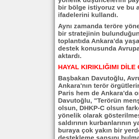
yönelik düşüncelerini payl
bir bölge istiyoruz ve bu 
ifadelerini kullandı.
Aynı zamanda teröre yön
bir stratejinin bulunduğun
toplantıda Ankara'da yaşa
destek konusunda Avrupal
aktardı.
HAYAL KIRIKLIĞIMI DİLE
Başbakan Davutoğlu, Avru
Ankara'nın terör örgütler
Paris hem de Ankara'da o
Davutoğlu, "Terörün menş
olsun, DHKP-C olsun fark
yönelik olarak gösterilme
saldırının kurbanlarının y
buraya çok yakın bir yerd
destekleme şansını bulmas