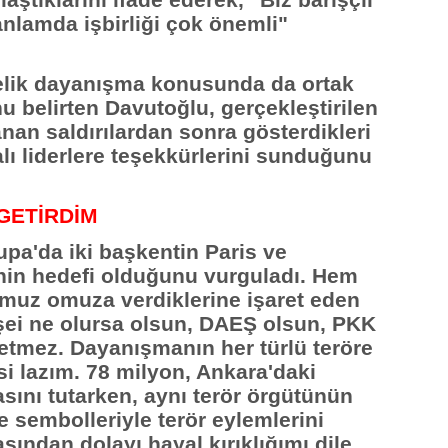
aştıklarını ifade ederek, "Biz barışçıl
anlamda işbirliği çok önemli"
elik dayanışma konusunda da ortak
u belirten Davutoğlu, gerçekleştirilen
nan saldırılardan sonra gösterdikleri
ı liderlere teşekkürlerini sunduğunu
 GETİRDİM
pa'da iki başkentin Paris ve
inin hedefi olduğunu vurguladı. Hem
muz omuza verdiklerine işaret eden
ei ne olursa olsun, DAEŞ olsun, PKK
etmez. Dayanışmanın her türlü teröre
si lazım. 78 milyon, Ankara'daki
asını tutarken, aynı terör örgütünün
e sembolleriyle terör eylemlerini
ından dolayı hayal kırıklığımı dile