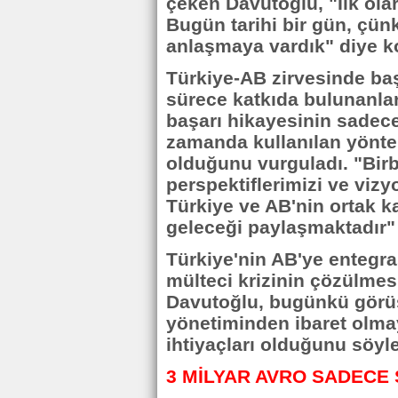
çeken Davutoğlu, "İlk ola
Bugün tarihi bir gün, çün
anlaşmaya vardık" diye k
Türkiye-AB zirvesinde ba
sürece katkıda bulunanla
başarı hikayesinin sadece
zamanda kullanılan yöntem
olduğunu vurguladı. "Birbi
perspektiflerimizi ve viz
Türkiye ve AB'nin ortak kad
geleceği paylaşmaktadır" 
Türkiye'nin AB'ye entegra
mülteci krizinin çözülmes
Davutoğlu, bugünkü görüş
yönetiminden ibaret olmaya
ihtiyaçları olduğunu söyle
3 MİLYAR AVRO SADECE