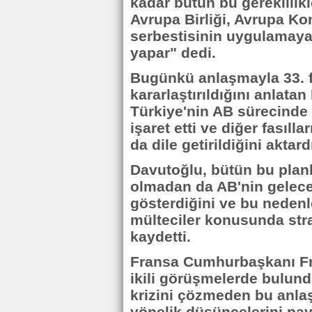
kadar bütün bu gereklilikl
Avrupa Birliği, Avrupa K
serbestisinin uygulamaya
yapar" dedi.
Bugünkü anlaşmayla 33. f
kararlaştırıldığını anlat
Türkiye'nin AB sürecinde 
işaret etti ve diğer fasıll
da dile getirildiğini aktard
Davutoğlu, bütün bu plan
olmadan da AB'nin gelec
gösterdiğini ve bu nedenle 
mülteciler konusunda strat
kaydetti.
Fransa Cumhurbaşkanı Fra
ikili görüşmelerde bulun
krizini çözmeden bu anl