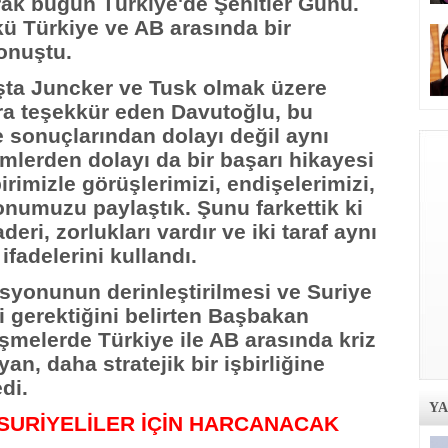
rak bugün Türkiye'de Şehitler Günü.
kü Türkiye ve AB arasında bir
onuştu.
şta Juncker ve Tusk olmak üzere
ra teşekkür eden Davutoğlu, bu
 sonuçlarından dolayı değil aynı
lerden dolayı da bir başarı hikayesi
rimizle görüşlerimizi, endişelerimizi,
yonumuzu paylaştık. Şunu farkettik ki
eri, zorlukları vardır ve iki taraf aynı
ifadelerini kullandı.
syonunun derinleştirilmesi ve Suriye
i gerektiğini belirten Başbakan
melerde Türkiye ile AB arasında kriz
n, daha stratejik bir işbirliğine
di.
Y
 SURİYELİLER İÇİN HARCANACAK