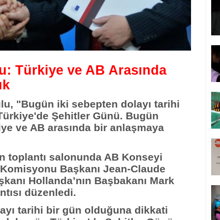
: Türkiye ve AB Arasında
ık
, "Bugün iki sebepten dolayı tarihi
 Türkiye'de Şehitler Günü. Bugün
kiye ve AB arasında bir anlaşmaya
n toplantı salonunda AB Konseyi
 Komisyonu Başkanı Jean-Claude
kanı Hollanda’nın Başbakanı Mark
antısı düzenledi.
yı tarihi bir gün olduğuna dikkati