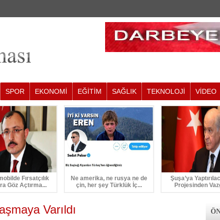
SPOR
EKONOMİ
EĞİTİM
SAĞLIK
TEKNOLOJİ
VİDEO
mobilde Fırsatçılık
Ne amerika, ne rusya ne de
Şuşa’ya Yaptırıla
ra Göz Açtırma...
çin, her şey Türklük İç...
Projesinden Vaz
aşmaya Varıldı
ÖN