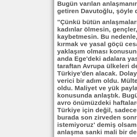
Bugün varılan anlaşmanın
getiren Davutoğlu, şöyle 
"Çünkü bütün anlaşmaları
kadınlar ölmesin, gençler,
kaybetmesin. Bu nedenle, 
kırmak ve yasal göçü cesa
yaklaşım olması konusund
anda Ege'deki adalara yasa
taraftan Avrupa ülkeleri 
Türkiye'den alacak. Dolay
verici bir adım oldu. Mült
oldu. Maliyet ve yük payla
konusunda anlaştık. Bugün
avro önümüzdeki haftalar
Türkiye için değil, sadece
burada son zirveden sonr
istemiyoruz' demiş olsam
anlaşma sanki mali bir de