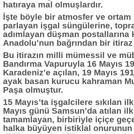
hatıraya mal olmuşlardır.
İşte böyle bir atmosfer ve ortam
parlayan işgal süngülerine, topr
adımlayan düşman postallarına 
Anadolu’nun bağrından bir itiraz
Bu itirazın milli mümessil ve mü
Bandırma Vapuruyla 16 Mayıs 1
Karadeniz’e açılan, 19 Mayıs 19
ayak basan kurucu kahraman M
Paşa olmuştur.
15 Mayıs’ta işgalcilere sıkılan il
Mayıs günü Samsun’da atılan ilk 
tamamlayan, birbiriyle içiçe geç
halka büyüyen istiklal onurunun