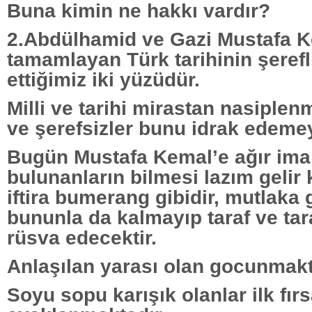
Buna kimin ne hakkı vardır?
2.Abdülhamid ve Gazi Mustafa Ke
tamamlayan Türk tarihinin şerefli
ettiğimiz iki yüzüdür.
Milli ve tarihi mirastan nasiple
ve şerefsizler bunu idrak edemey
Bugün Mustafa Kemal’e ağır ima 
bulunanların bilmesi lazım gelir 
iftira bumerang gibidir, mutlaka 
bununla da kalmayıp taraf ve taraf
rüsva edecektir.
Anlaşılan yarası olan gocunmakt
Soyu sopu karışık olanlar ilk fırs