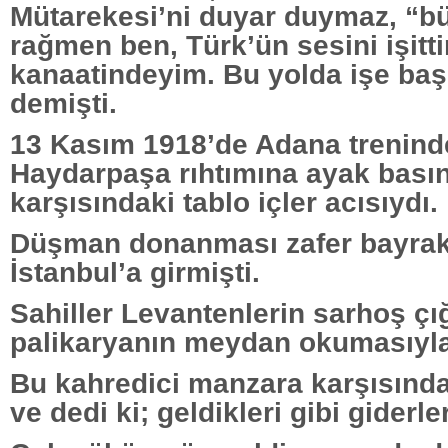
Mütarekesi’ni duyar duymaz, “bü
rağmen ben, Türk’ün sesini işitti
kanaatindeyim. Bu yolda işe baş
demişti.
13 Kasım 1918’de Adana trenind
Haydarpaşa rıhtımına ayak bası
karşısındaki tablo içler acısıydı.
Düşman donanması zafer bayrakl
İstanbul’a girmişti.
Sahiller Levantenlerin sarhoş çığ
palikaryanın meydan okumasıyla
Bu kahredici manzara karşısında
ve dedi ki; geldikleri gibi giderler