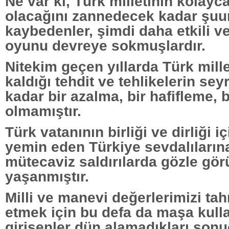
Ne var ki, Türk milletinin kolayc
olacağını zannedecek kadar şuur
kaybedenler, şimdi daha etkili v
oyunu devreye sokmuşlardır.
Nitekim geçen yıllarda Türk mill
kaldığı tehdit ve tehlikelerin se
kadar bir azalma, bir hafifleme, 
olmamıştır.
Türk vatanının birliği ve dirliği i
yemin eden Türkiye sevdalıların
mütecaviz saldırılarda gözle görü
yaşanmıştır.
Milli ve manevi değerlerimizi tah
etmek için bu defa da maşa kul
girişenler dün alamadıkları sonu