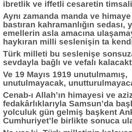
ibretlik ve iffetli cesaretin timsali
Aynı zamanda manda ve himaye ç
bastıran kahramanlığın sedası, 
emellerin asla amacına ulaşama
haykıran milli seslenişin ta kendi
Türk milleti bu seslenişe sonsu
sevdayla bağlı ve vefalı kalacaktı
Ve 19 Mayıs 1919 unutulmamış,
unutulmayacak, unutturulmayaca
Cenab-ı Allah’ın himayesi ve aziz
fedakârlıklarıyla Samsun’da başl
yolculuk gün gelmiş başkent An
Cumhuriyet’le birlikte sonuca ula