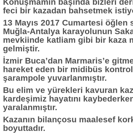
Konuşmamın başında bizleri der
feci bir kazadan bahsetmek isti
13 Mayıs 2017 Cumartesi öğlen s
Muğla-Antalya karayolunun Saka
mevkiinde katliam gibi bir kaza
gelmiştir.
İzmir Buca’dan Marmaris’e gitm
hareket eden bir midibüs kontro
şarampole yuvarlanmıştır.
Bu elim ve yürekleri kavuran ka
kardeşimiz hayatını kaybederken
yaralanmıştır.
Kazanın bilançosu maalesef kor
boyuttadır.