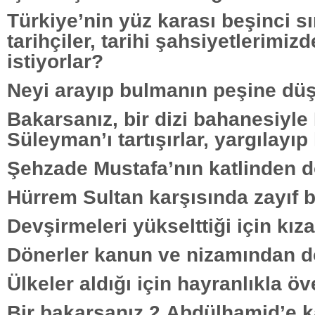
Türkiye’nin yüz karası beşinci sı
tarihçiler, tarihi şahsiyetlerimiz
istiyorlar?
Neyi arayıp bulmanın peşine dü
Bakarsanız, bir dizi bahanesiyle
Süleyman’ı tartışırlar, yargılayıp
Şehzade Mustafa’nın katlinden do
Hürrem Sultan karşısında zayıf b
Devşirmeleri yükselttiği için kıza
Dönerler kanun ve nizamından do
Ülkeler aldığı için hayranlıkla öve
Bir bakarsanız 2.Abdülhamid’e ka