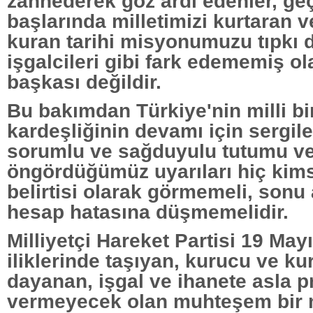
zannederek göz ardı edenler, ge
başlarında milletimizi kurtaran v
kuran tarihi misyonumuzu tıpkı
işgalcileri gibi fark edememiş o
başkası değildir.
Bu bakımdan Türkiye'nin milli bir
kardeşliğinin devamı için sergil
sorumlu ve sağduyulu tutumu v
öngördüğümüz uyarıları hiç kims
belirtisi olarak görmemeli, sonu 
hesap hatasına düşmemelidir.
Milliyetçi Hareket Partisi 19 Ma
iliklerinde taşıyan, kurucu ve kurt
dayanan, işgal ve ihanete asla 
vermeyecek olan muhteşem bir mi