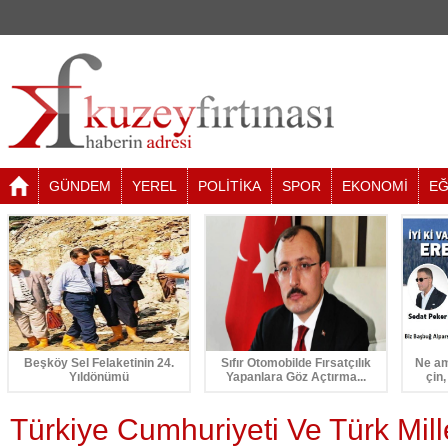
GÜNDEM
YEREL
POLİTİKA
SPOR
EKONOMİ
EĞ
Beşköy Sel Felaketinin 24.
Sıfır Otomobilde Fırsatçılık
Ne am
Yıldönümü
Yapanlara Göz Açtırma...
çin,
Türkiye Cumhuriyeti Ve Türk Mille