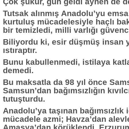
Çok şükür, gün geldi aynen de de
Tutsak alınmış Anadolu’yu emsal
kurtuluş mücadelesiyle haçlı bak
bir temizledi, milli varlığı güvenc
Biliyordu ki, esir düşmüş insan
ıstıraptır.
Bunu kabullenmedi, istilaya ka
demedi.
Bu maksatla da 98 yıl önce Sams
Samsun’dan bağımsızlığın kıvılc
tutuşturdu.
Anadolu’ya taşınan bağımsızlık i
mücadele azmi; Havza’dan alevl
Amasya’dan körüklendi, Erzurum