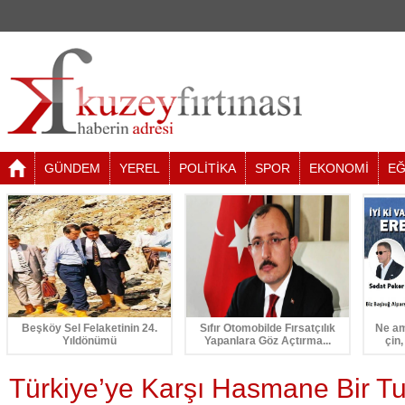
GÜNDEM
YEREL
POLİTİKA
SPOR
EKONOMİ
EĞ
Beşköy Sel Felaketinin 24.
Sıfır Otomobilde Fırsatçılık
Ne am
Yıldönümü
Yapanlara Göz Açtırma...
çin,
Türkiye’ye Karşı Hasmane Bir T