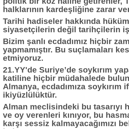
politik bir koz haline getirenler,
halklarının kardeşliğine zarar ve
Tarihi hadiseler hakkında hükü
siyasetçilerin değil tarihçilerin iş
Bizim şanlı ecdadımız hiçbir za
yapmamıştır. Bu suçlamaları kesi
etmiyoruz.
21.YY'de Suriye’de soykırım ya
katiline hiçbir müdahalede bul
Almanya, ecdadımıza soykırım if
ikiyüzlülüktür.
Alman meclisindeki bu tasarıyı h
ve oy verenleri kınıyor, bu has
karşı sessiz kalmayacağımızı be