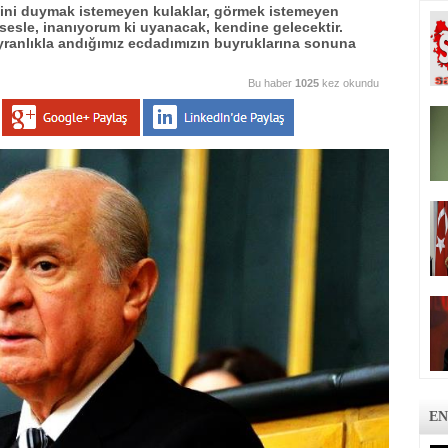
işini duymak istemeyen kulaklar, görmek istemeyen
 sesle, inanıyorum ki uyanacak, kendine gelecektir.
ayranlıkla andığımız ecdadımızın buyruklarına sonuna
Bu haber
1025
kez okundu
EN