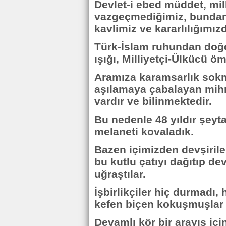
Devlet-i ebed müddet, mi
vazgeçmediğimiz, bunda
kavlimiz ve kararlılığımızd
Türk-İslam ruhundan doğd
ışığı, Milliyetçi-Ülkücü 
Aramıza karamsarlık sokm
aşılamaya çabalayan mihr
vardır ve bilinmektedir.
Bu nedenle 48 yıldır şeyta
melaneti kovaladık.
Bazen içimizden devşirile
bu kutlu çatıyı dağıtıp de
uğraştılar.
İşbirlikçiler hiç durmadı,
kefen biçen kokuşmuşlar 
Devamlı kör bir arayış içi