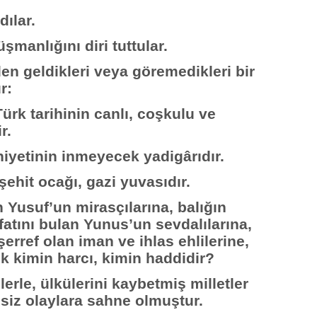
dılar.
şmanlığını diri tuttular.
n geldikleri veya göremedikleri bir
r:
Türk tarihinin canlı, coşkulu ve
r.
iyetinin inmeyecek yadigârıdır.
şehit ocağı, gazi yuvasıdır.
 Yusuf’un mirasçılarına, balığın
fatını bulan Yunus’un sevdalılarına,
erref olan iman ve ihlas ehlilerine,
ek kimin harcı, kimin haddidir?
lerle, ülkülerini kaybetmiş milletler
hsiz olaylara sahne olmuştur.