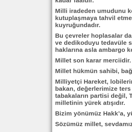
kadar faaldir.
Milli iradeden umudunu k
kutuplaşmaya tahvil etme
kuyruğundadır.
Bu çevreler hoplasalar da,
ve dedikoduyu tedavüle s
haklarına asla ambargo k
Millet son karar merciidir.
Millet hükmün sahibi, bağl
Milliyetçi Hareket, lobiler
bakan, değerlerimize ter
tabakaların partisi değil
milletinin yürek atışıdır.
Bizim yönümüz Hakk’a, y
Sözümüz millet, sevdamız