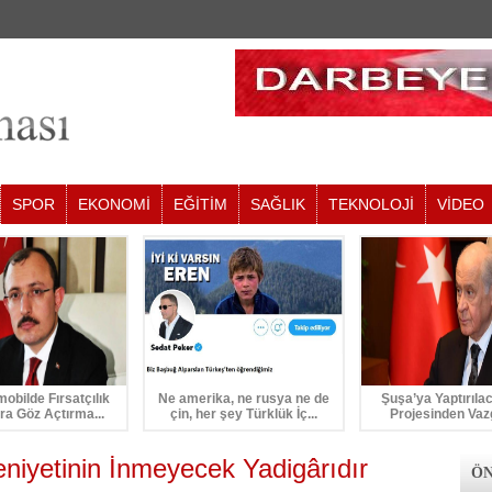
SPOR
EKONOMİ
EĞİTİM
SAĞLIK
TEKNOLOJİ
VİDEO
mobilde Fırsatçılık
Ne amerika, ne rusya ne de
Şuşa’ya Yaptırıla
ra Göz Açtırma...
çin, her şey Türklük İç...
Projesinden Vaz
niyetinin İnmeyecek Yadigârıdır
ÖN