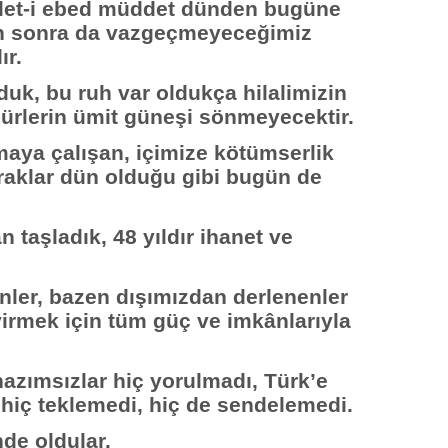
llet-i ebed müddet dünden bugüne
n sonra da vazgeçmeyeceğimiz
ır.
uk, bu ruh var oldukça hilalimizin
ömürlerin ümit güneşi sönmeyecektir.
aya çalışan, içimize kötümserlik
aklar dün olduğu gibi bugün de
n taşladık, 48 yıldır ihanet ve
nler, bazen dışımızdan derlenenler
virmek için tüm güç ve imkânlarıyla
 hazımsızlar hiç yorulmadı, Türk’e
hiç teklemedi, hiç de sendelemedi.
nde oldular.