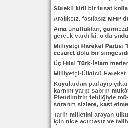
Sürekli kirli bir fırsat kolla
Aralıksız, fasılasız MHP dü
Ama unuttukları, görmezde
gerçek vardı ki, o da şudu
Milliyetçi Hareket Partisi 
cesaret dolu bir simgesidi
Üç Hilal Türk-İslam meden
Milliyetçi-Ülkücü Hareket 
Kuyulardan parlayıp çıkan
karnını yarıp sabrın mükâ
Efendimizin tebliğiyle müş
sorarım sizlere, kast etm
Tarih milletini arayan ülkü
için nice acımasız ve tali