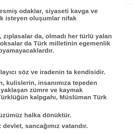
esmiş odaklar, siyaseti kavga ve
k isteyen oluşumlar nifak
 zıplasalar da, olmadı her türlü yalan
oksalar da Türk milletinin egemenlik
oyamayacaklardır.
ayıcı söz ve iradenin ta kendisidir.
in, kulislerin, insanımıza tepeden
s yaklaşan zümre ve kaymak
, Türklüğün kalpgahı, Müslüman Türk
üzümüz halka dönüktür.
 devlet, sancağımız vatandır.