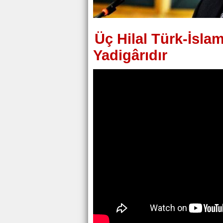
Üç Hilal Türk-İsl
Yadigârıdır