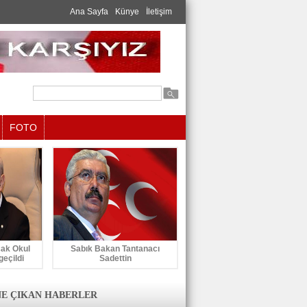
Ana Sayfa
Künye
İletişim
FOTO
cak Okul
Sabık Bakan Tantanacı
geçildi
Sadettin
E ÇIKAN HABERLER