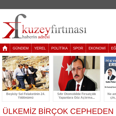
GÜNDEM
YEREL
POLİTİKA
SPOR
EKONOMİ
EĞ
Beşköy Sel Felaketinin 24.
Sıfır Otomobilde Fırsatçılık
Ne am
Yıldönümü
Yapanlara Göz Açtırma...
çin,
ÜLKEMİZ BİRÇOK CEPHEDEN 