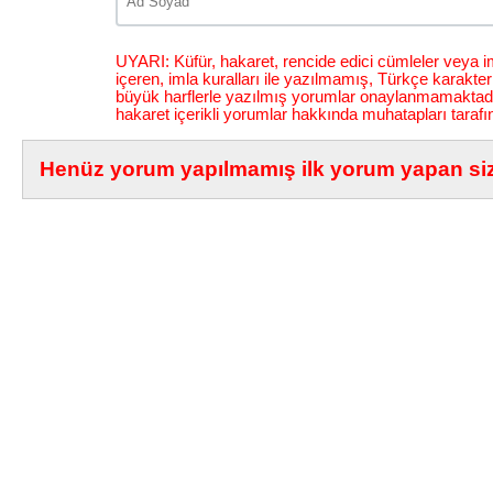
UYARI: Küfür, hakaret, rencide edici cümleler veya im
içeren, imla kuralları ile yazılmamış, Türkçe karakt
büyük harflerle yazılmış yorumlar onaylanmamaktadı
hakaret içerikli yorumlar hakkında muhatapları tarafı
Henüz yorum yapılmamış ilk yorum yapan siz 