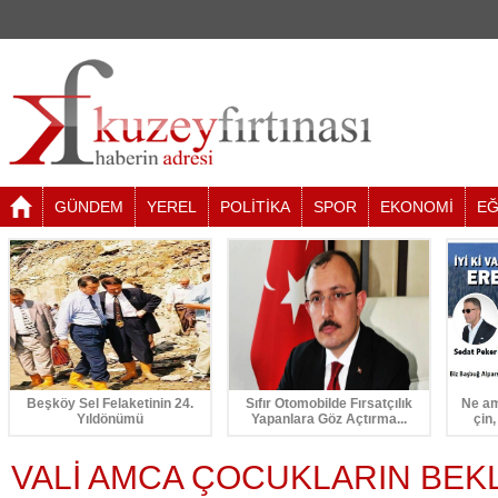
GÜNDEM
YEREL
POLİTİKA
SPOR
EKONOMİ
EĞ
Beşköy Sel Felaketinin 24.
Sıfır Otomobilde Fırsatçılık
Ne am
Yıldönümü
Yapanlara Göz Açtırma...
çin,
VALİ AMCA ÇOCUKLARIN BEK