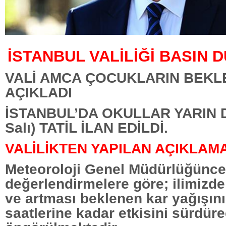
İSTANBUL VALİLİĞİ BASIN
VALİ AMCA ÇOCUKLARIN BEKLE
AÇIKLADI
İSTANBUL’DA OKULLAR YARIN D
Salı) TATİL İLAN EDİLDİ.
VALİLİKTEN YAPILAN AÇIKLAM
Meteoroloji Genel Müdürlüğünce
değerlendirmelere göre; ilimiz
ve artması beklenen kar yağışın
saatlerine kadar etkisini sürdür