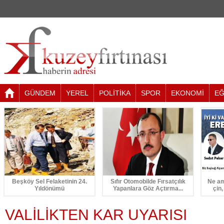
GÜNDEM
YEREL
POLİTİKA
SPOR
EKONOMİ
EĞ
Beşköy Sel Felaketinin 24.
Sıfır Otomobilde Fırsatçılık
Ne am
Yıldönümü
Yapanlara Göz Açtırma...
çin,
VALİLİKTEN KAR UYARISI