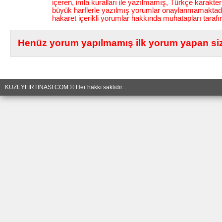
içeren, imla kuralları ile yazılmamış, Türkçe karakt
büyük harflerle yazılmış yorumlar onaylanmamaktadı
hakaret içerikli yorumlar hakkında muhatapları tarafı
Henüz yorum yapılmamış ilk yorum yapan siz 
KUZEYFIRTINASI.COM © Her hakkı saklıdır...