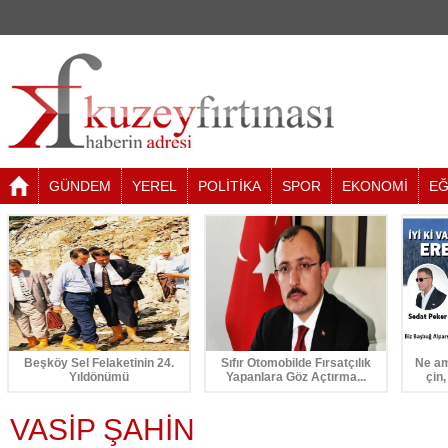
GÜNDEM
YEREL
POLİTİKA
SPOR
EKONOMİ
EĞ
Beşköy Sel Felaketinin 24.
Sıfır Otomobilde Fırsatçılık
Ne am
Yıldönümü
Yapanlara Göz Açtırma...
çin,
VASİP ŞAHİN