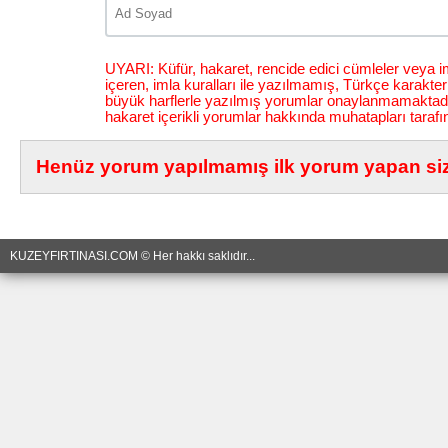
UYARI: Küfür, hakaret, rencide edici cümleler veya im
içeren, imla kuralları ile yazılmamış, Türkçe karakt
büyük harflerle yazılmış yorumlar onaylanmamaktadı
hakaret içerikli yorumlar hakkında muhatapları tarafı
Henüz yorum yapılmamış ilk yorum yapan siz 
KUZEYFIRTINASI.COM © Her hakkı saklıdır...