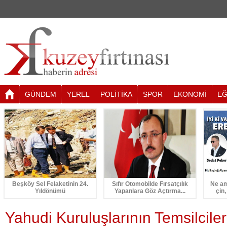
GÜNDEM
YEREL
POLİTİKA
SPOR
EKONOMİ
EĞ
Beşköy Sel Felaketinin 24.
Sıfır Otomobilde Fırsatçılık
Ne am
Yıldönümü
Yapanlara Göz Açtırma...
çin,
Yahudi Kuruluşlarının Temsilcileri