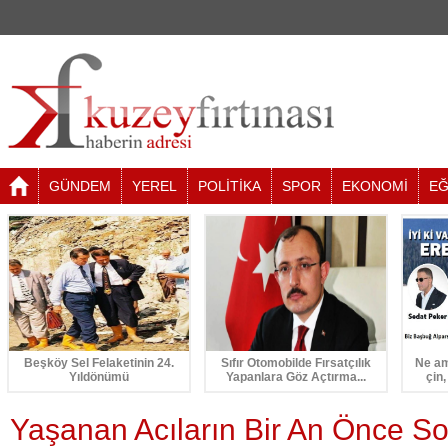
GÜNDEM
YEREL
POLİTİKA
SPOR
EKONOMİ
EĞ
Beşköy Sel Felaketinin 24.
Sıfır Otomobilde Fırsatçılık
Ne am
Yıldönümü
Yapanlara Göz Açtırma...
çin,
Yaşanan Acıların Bir An Önce S