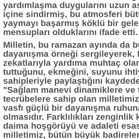
yardımlaşma duygularını uzun as
içine sindirmiş, bu atmosferi bü
yaymayı başarmış köklü bir gel
mensupları olduklarını ifade etti.
Milletin, bu ramazan ayında da b
dayanışma örneği sergileyerek, f
zekatlarıyla yardıma muhtaç olan
tuttuğunu, ekmeğini, suyunu iht
sahipleriyle paylaştığını kaydede
"Sağlam manevi dinamiklere ve t
tecrübelere sahip olan milletimiz
vasfı güçlü bir dayanışma ruhun
olmasıdır. Farklılıkları zenginlik
daima hoşgörüyü ve adaleti esa
milletimiz, bütün büyük badirele