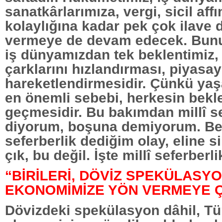
sanatkârlarımıza, vergi, sicil aff
kolaylığına kadar pek çok ilave 
vermeye de devam edecek. Bunun
iş dünyamızdan tek beklentimiz
çarklarını hızlandırması, piyasay
hareketlendirmesidir. Çünkü yaş
en önemli sebebi, herkesin be
geçmesidir. Bu bakımdan millî se
diyorum, boşuna demiyorum. Ben
seferberlik dediğim olay, eline s
çık, bu değil. İşte millî seferberl
“BİRİLERİ, DÖVİZ SPEKÜLASY
EKONOMİMİZE YÖN VERMEYE Ç
Dövizdeki spekülasyon dâhil, Tü