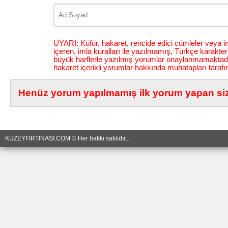
UYARI: Küfür, hakaret, rencide edici cümleler veya im
içeren, imla kuralları ile yazılmamış, Türkçe karakt
büyük harflerle yazılmış yorumlar onaylanmamaktadı
hakaret içerikli yorumlar hakkında muhatapları tarafı
Henüz yorum yapılmamış ilk yorum yapan siz 
KUZEYFIRTINASI.COM © Her hakkı saklıdır...