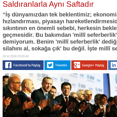
Saldıranlarla Aynı Saftadır
“İş dünyamızdan tek beklentimiz; ekonomin
hızlandırması, piyasayı hareketlendirmesi
sıkıntının en önemli sebebi, herkesin be
geçmesidir. Bu bakımdan 'millî seferberli
demiyorum. Benim 'millî seferberlik' dediği
silahını al, sokağa çık' bu değil. İşte millî 
24.12.2016 23:29:44