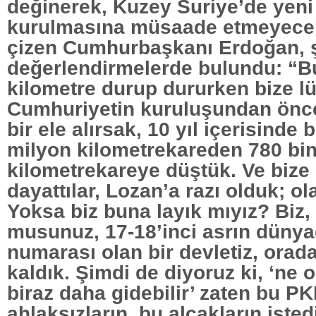
değinerek, Kuzey Suriye’de yeni 
kurulmasına müsaade etmeyecekl
çizen Cumhurbaşkanı Erdoğan, 
değerlendirmelerde bulundu: “B
kilometre durup dururken bize lü
Cumhuriyetin kuruluşundan önce 
bir ele alırsak, 10 yıl içerisinde 
milyon kilometrekareden 780 bi
kilometrekareye düştük. Ve bize 
dayattılar, Lozan’a razı olduk; ol
Yoksa biz buna layık mıyız? Biz,
musunuz, 17-18’inci asrın dünya
numarası olan bir devletiz, orad
kaldık. Şimdi de diyoruz ki, ‘ne 
biraz daha gidebilir’ zaten bu P
ahlaksızların, bu alçakların isted