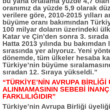
bu yana ortalama yüzde 4,7 ola
oranımız da yüzde 5,9 olarak düze
verilere göre, 2010-2015 yılları 
büyüme oranı bakımından Türkiye,
100 milyar doların üzerindeki ülk
Katar ve Çin’den sonra 3. sırada 
Hatta 2013 yılında bu bakımdan li
sırasında yer alıyoruz. Yeni yönt
dönemde, tüm ülkeler hesaba kat
Türkiye’nin büyüme sıralamasınd
sıradan 12. Sıraya yükseldi.”
“TÜRKİYE’NİN AVRUPA BİRLİĞİ
ALINMAMASININ SEBEBİ İNANÇ
FARKLILIĞIDIR”
Türkiye’nin Avrupa Birliği üyeliğ