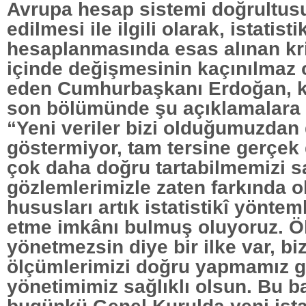
Avrupa hesap sistemi doğrultus
edilmesi ile ilgili olarak, istatisti
hesaplanmasında esas alınan kri
içinde değişmesinin kaçınılmaz 
eden Cumhurbaşkanı Erdoğan, 
son bölümünde şu açıklamalara 
“Yeni veriler bizi olduğumuzdan
göstermiyor, tam tersine gerçe
çok daha doğru tartabilmemizi sa
gözlemlerimizle zaten farkında
hususları artık istatistikî yöntem
etme imkânı bulmuş oluyoruz. 
yönetmezsin diye bir ilke var, bi
ölçümlerimizi doğru yapmamız g
yönetimimiz sağlıklı olsun. Bu 
bugünkü Genel Kurulda yeni ista