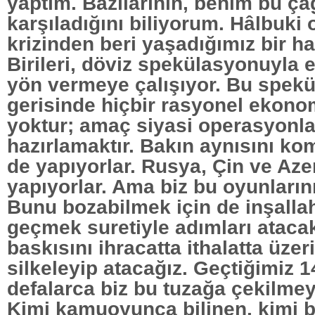
yaptım. Bazılarının, benim bu çağ
karşıladığını biliyorum. Hâlbuki 
krizinden beri yaşadığımız bir ha
Birileri, döviz spekülasyonuyla
yön vermeye çalışıyor. Bu spek
gerisinde hiçbir rasyonel ekon
yoktur; amaç siyasi operasyonl
hazırlamaktır. Bakın aynısını ko
de yapıyorlar. Rusya, Çin ve Az
yapıyorlar. Ama biz bu oyunların
Bunu bozabilmek için de inşallah
geçmek suretiyle adımları ataca
baskısını ihracatta ithalatta üze
silkeleyip atacağız. Geçtiğimiz 1
defalarca biz bu tuzağa çekilmeye
Kimi kamuoyunca bilinen, kimi 