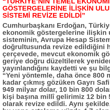
“TÜRKİYE’NİN TEMEL EKONOM
GÖSTERGELERİNE İLİŞKİN UL
SİSTEMİ REVİZE EDİLDİ”
Cumhurbaşkanı Erdoğan, Türkiye
ekonomik göstergelerine ilişkin
sisteminin, Avrupa Hesap Siste
doğrultusunda revize edildiğini h
çerçevede, mevcut ekonomik gös
geriye doğru düzeltilerek yenide
yayınlandığını kaydetti ve şu bilg
“Yeni yöntemle, daha önce 800 m
kadar çıkmış gözüken Gayrı Safi 
949 milyar dolar, 10 bin 800 dol
kişi başına millî gelirimiz 12 bin
olarak revize edildi. Aynı şekilde