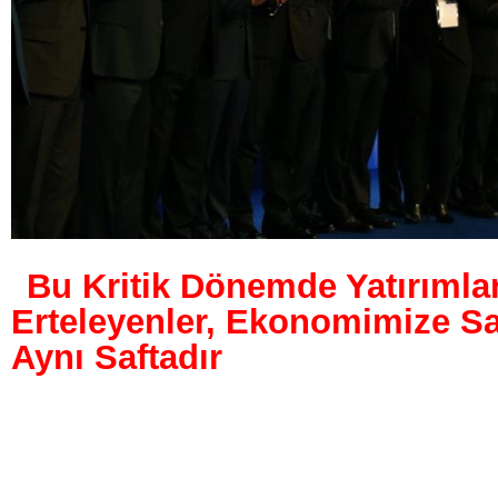
Bu Kritik Dönemde Yatırımlar
Erteleyenler, Ekonomimize Sa
Aynı Saftadır