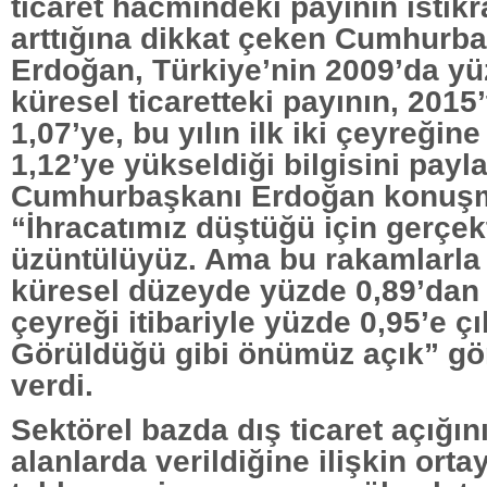
ticaret hacmindeki payının istikra
arttığına dikkat çeken Cumhurb
Erdoğan, Türkiye’nin 2009’da yü
küresel ticaretteki payının, 2015
1,07’ye, bu yılın ilk iki çeyreğin
1,12’ye yükseldiği bilgisini payla
Cumhurbaşkanı Erdoğan konuş
“İhracatımız düştüğü için gerçek
üzüntülüyüz. Ama bu rakamlarla 
küresel düzeyde yüzde 0,89’dan b
çeyreği itibariyle yüzde 0,95’e çı
Görüldüğü gibi önümüz açık” gör
verdi.
Sektörel bazda dış ticaret açığın
alanlarda verildiğine ilişkin orta