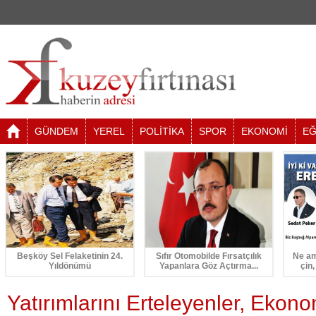
GÜNDEM
YEREL
POLİTİKA
SPOR
EKONOMİ
EĞ
Beşköy Sel Felaketinin 24.
Sıfır Otomobilde Fırsatçılık
Ne am
Yıldönümü
Yapanlara Göz Açtırma...
çin,
Yatırımlarını Erteleyenler, Ekon