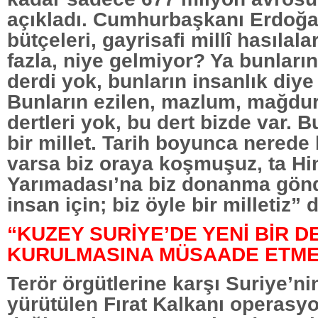
açıkladı. Cumhurbaşkanı Erdoğa
bütçeleri, gayrisafi millî hasılal
fazla, niye gelmiyor? Ya bunların
derdi yok, bunların insanlık diye 
Bunların ezilen, mazlum, mağdur
dertleri yok, bu dert bizde var. B
bir millet. Tarih boyunca nerede
varsa biz oraya koşmuşuz, ta Hi
Yarımadası’na biz donanma gönd
insan için; biz öyle bir milletiz” 
“KUZEY SURİYE’DE YENİ BİR D
KURULMASINA MÜSAADE ETME
Terör örgütlerine karşı Suriye’n
yürütülen Fırat Kalkanı operasy