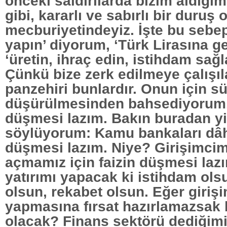
önceki saldırılarda bizim aldığım
gibi, kararlı ve sabırlı bir duru
mecburiyetindeyiz. İşte bu sebep
yapın’ diyorum, ‘Türk Lirasına g
‘üretin, ihraç edin, istihdam sağ
Çünkü bize zerk edilmeye çalışıl
panzehiri bunlardır. Onun için sür
düşürülmesinden bahsediyorum.
düşmesi lazım. Bakın buradan y
söylüyorum: Kamu bankaları dâhi
düşmesi lazım. Niye? Girişimci
açmamız için faizin düşmesi lazı
yatırımı yapacak ki istihdam ols
olsun, rekabet olsun. Eğer girişi
yapmasına fırsat hazırlamazsak 
olacak? Finans sektörü dediğim