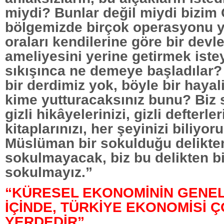
miydi? Bunlar değil miydi bizi
bölgemizde birçok operasyonu 
oraları kendilerine göre bir devl
ameliyesini yerine getirmek iste
sıkışınca ne demeye başladılar?
bir derdimiz yok, böyle bir hayal
kime yutturacaksınız bunu? Biz 
gizli hikâyelerinizi, gizli defterler
kitaplarınızı, her şeyinizi biliyo
Müslüman bir sokulduğu delikte
sokulmayacak, biz bu delikten b
sokulmayız.”
“KÜRESEL EKONOMİNİN GENEL
İÇİNDE, TÜRKİYE EKONOMİSİ ÇO
YERDEDİR”