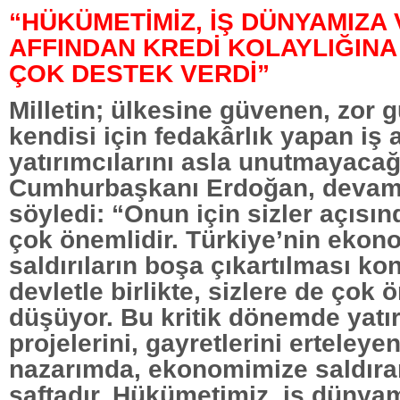
“HÜKÜMETİMİZ, İŞ DÜNYAMIZA V
AFFINDAN KREDİ KOLAYLIĞIN
ÇOK DESTEK VERDİ”
Milletin; ülkesine güvenen, zor 
kendisi için fedakârlık yapan iş 
yatırımcılarını asla unutmayaca
Cumhurbaşkanı Erdoğan, devamı
söyledi: “Onun için sizler açısı
çok önemlidir. Türkiye’nin ekon
saldırıların boşa çıkartılması k
devletle birlikte, sizlere de çok 
düşüyor. Bu kritik dönemde yatır
projelerini, gayretlerini erteley
nazarımda, ekonomimize saldıran
saftadır. Hükümetimiz, iş dünyam