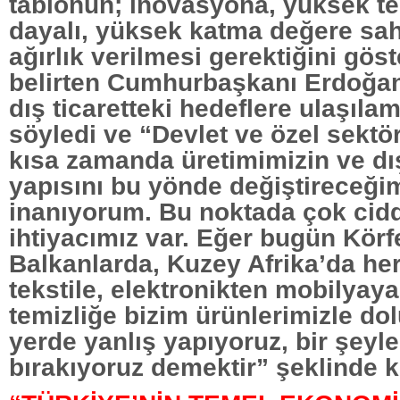
tablonun; inovasyona, yüksek te
dayalı, yüksek katma değere sah
ağırlık verilmesi gerektiğini göst
belirten Cumhurbaşkanı Erdoğan
dış ticaretteki hedeflere ulaşıla
söyledi ve “Devlet ve özel sektör 
kısa zamanda üretimimizin ve dış
yapısını bu yönde değiştireceği
inanıyorum. Bu noktada çok cidd
ihtiyacımız var. Eğer bugün Körf
Balkanlarda, Kuzey Afrika’da her
tekstile, elektronikten mobilyay
temizliğe bizim ürünlerimizle dol
yerde yanlış yapıyoruz, bir şeyle
bırakıyoruz demektir” şeklinde 