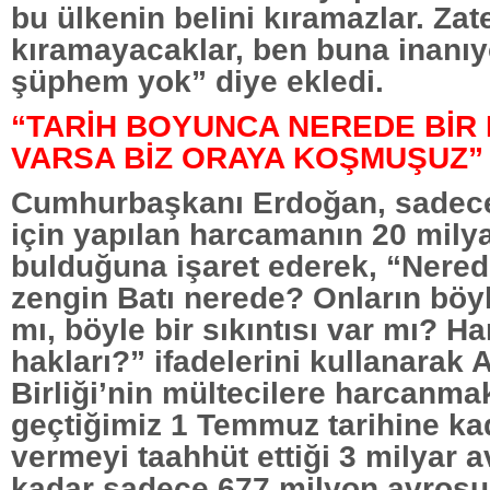
bu ülkenin belini kıramazlar. Zat
kıramayacaklar, ben buna inanı
şüphem yok” diye ekledi.
“TARİH BOYUNCA NEREDE BİR
VARSA BİZ ORAYA KOŞMUŞUZ”
Cumhurbaşkanı Erdoğan, sadece
için yapılan harcamanın 20 milya
bulduğuna işaret ederek, “Nerede
zengin Batı nerede? Onların böyl
mı, böyle bir sıkıntısı var mı? Ha
hakları?” ifadelerini kullanarak 
Birliği’nin mültecilere harcanma
geçtiğimiz 1 Temmuz tarihine ka
vermeyi taahhüt ettiği 3 milyar 
kadar sadece 677 milyon avrosu