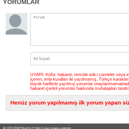
YORUMLAR
UYARI: Küfür, hakaret, rencide edici cümleler veya im
içeren, imla kuralları ile yazılmamış, Türkçe karakt
büyük harflerle yazılmış yorumlar onaylanmamaktadı
hakaret içerikli yorumlar hakkında muhatapları tarafı
Henüz yorum yapılmamış ilk yorum yapan siz 
KUZEYFIRTINASI.COM © Her hakkı saklıdır...