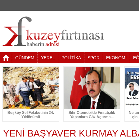
GÜNDEM
YEREL
POLİTİKA
SPOR
EKONOMİ
EĞ
Beşköy Sel Felaketinin 24.
Sıfır Otomobilde Fırsatçılık
Ne am
Yıldönümü
Yapanlara Göz Açtırma...
çin,
YENİ BAŞYAVER KURMAY ALBAY