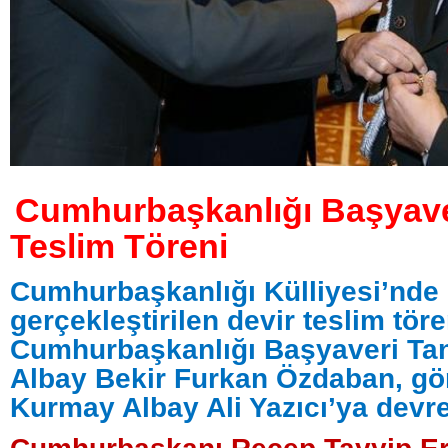
Cumhurbaşkanlığı Başyaver
Teslim Töreni
Cumhurbaşkanlığı Külliyesi’nde
gerçekleştirilen devir teslim töre
Cumhurbaşkanlığı Başyaveri T
Albay Bekir Furkan Özdaban, gö
Kurmay Albay Ali Yazıcı’ya devret
Cumhurbaşkanı Recep Tayyip Er