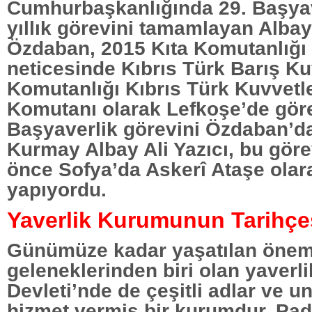
Cumhurbaşkanlığında 29. Başyav
yıllık görevini tamamlayan Alba
Özdaban, 2015 Kıta Komutanlığı 
neticesinde Kıbrıs Türk Barış Ku
Komutanlığı Kıbrıs Türk Kuvvetle
Komutanı olarak Lefkoşe’de görev
Başyaverlik görevini Özdaban’da
Kurmay Albay Ali Yazıcı, bu gö
önce Sofya’da Askerî Ataşe olar
yapıyordu.
Yaverlik Kurumunun Tarihçe
Günümüze kadar yaşatılan öneml
geleneklerinden biri olan yaverl
Devleti’nde de çeşitli adlar ve u
hizmet vermiş bir kurumdur. Pad