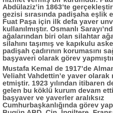
Abdülaziz’in 1863’te gerçekleştir
gezisi sırasında padişaha eşlik 
Fuat Paşa için ilk defa yaver un
kullanılmıştır. Osmanlı Sarayı’n
ağalarından biri olan silahtar ağ
silahını taşımış ve kapıkulu asker
padişah çadırının korumasını sa
başyaveri olarak görev yapmıştır
Mustafa Kemal de 1917’de Alman
Veliaht Vahdettin’e yaver olarak 
etmiştir. 1923 yılından itibaren
gelen bu köklü kurum devam etti
başyaver ve yaverler aralıksız
Cumhurbaşkanlığında görev yapm
Bugün ABD, Çin, İngiltere, Fran