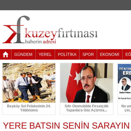
GÜNDEM
YEREL
POLİTİKA
SPOR
EKONOMİ
EĞ
Beşköy Sel Felaketinin 24.
Sıfır Otomobilde Fırsatçılık
Ne am
Yıldönümü
Yapanlara Göz Açtırma...
çin,
YERE BATSIN SENİN SARAYIN