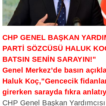
CHP GENEL BAŞKAN YARDIM
PARTİ SÖZCÜSÜ HALUK KO
BATSIN SENİN SARAYIN!"
Genel Merkez’de basın açıkl
Haluk Koç,"Gencecik fidanla
girerken sarayda fıkra anlatı
CHP Genel Başkan Yardımcısı 