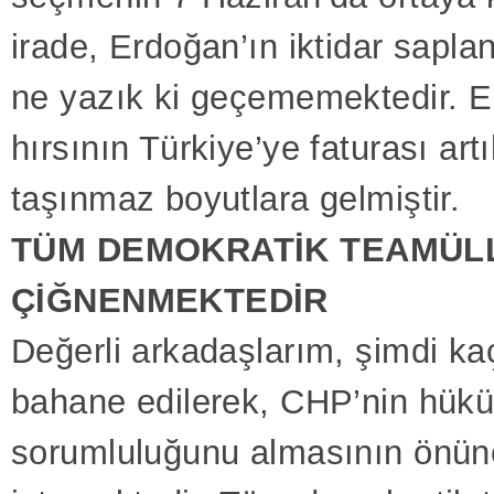
irade, Erdoğan’ın iktidar sapla
ne yazık ki geçememektedir. E
hırsının Türkiye’ye faturası ar
taşınmaz boyutlara gelmiştir.
TÜM DEMOKRATİK TEAMÜL
ÇİĞNENMEKTEDİR
Değerli arkadaşlarım, şimdi ka
bahane edilerek, CHP’nin hük
sorumluluğunu almasının önü