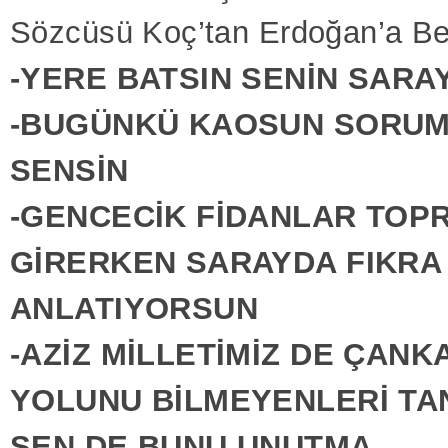
Sözcüsü Koç’tan Erdoğan’a Beş
-YERE BATSIN SENİN SARA
-BUGÜNKÜ KAOSUN SORU
SENSİN
-GENCECİK FİDANLAR TOP
GİRERKEN SARAYDA FIKRA
ANLATIYORSUN
-AZİZ MİLLETİMİZ DE ÇANK
YOLUNU BİLMEYENLERİ TA
SEN DE BUNU UNUTMA