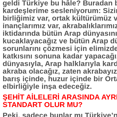
geldi Türkiye bu hâle? Buradan 
kardeşlerime sesleniyorum: Sizin
birliğimiz var, ortak kültürümüz v
inançlarımız var, akrabalıklarımı
iktidarında bütün Arap dünyasın
kucaklayacağız ve bütün Arap d
sorunlarını çözmesi için elimizd
katkısını sonuna kadar yapacağı
dünyasıyla, Arap halklarıyla kar
akraba olacağız, zaten akrabayı
barış içinde, huzur içinde bir O
elbirliğiyle inşa edeceğiz.
ŞEHİT AİLELERİ ARASINDA AYRI
STANDART OLUR MU?
Peki, sadece bunlar mı Türkiye’