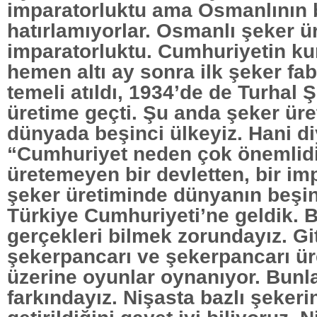
imparatorluktu ama Osmanlının b
hatırlamıyorlar. Osmanlı şeker 
imparatorluktu. Cumhuriyetin k
hemen altı ay sonra ilk şeker fab
temeli atıldı, 1934’de de Turhal 
üretime geçti. Şu anda şeker ür
dünyada beşinci ülkeyiz. Hani d
“Cumhuriyet neden çok önemlid
üretemeyen bir devletten, bir im
şeker üretiminde dünyanın beşin
Türkiye Cumhuriyeti’ne geldik. 
gerçekleri bilmek zorundayız. Git
şekerpancarı ve şekerpancarı üre
üzerine oyunlar oynanıyor. Bunl
farkındayız. Nişasta bazlı şekeri