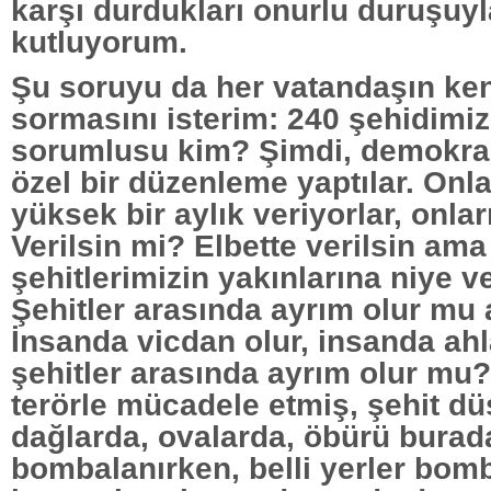
karşı durdukları onurlu duruşuy
kutluyorum.
Şu soruyu da her vatandaşın ke
sormasını isterim: 240 şehidimi
sorumlusu kim? Şimdi, demokrasi
özel bir düzenleme yaptılar. Onl
yüksek bir aylık veriyorlar, onlar
Verilsin mi? Elbette verilsin ama
şehitlerimizin yakınlarına niye v
Şehitler arasında ayrım olur mu
İnsanda vicdan olur, insanda ahl
şehitler arasında ayrım olur mu? 
terörle mücadele etmiş, şehit d
dağlarda, ovalarda, öbürü burad
bombalanırken, belli yerler bom