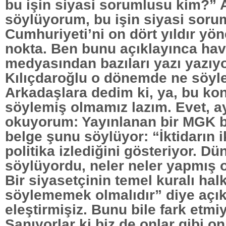
bu işin siyasi sorumlusu kim?” 
söylüyorum, bu işin siyasi soru
Cumhuriyeti’ni on dört yıldır yön
nokta. Ben bunu açıklayınca ha
medyasından bazıları yazı yazıyo
Kılıçdaroğlu o dönemde ne söyl
Arkadaşlara dedim ki, ya, bu kon
söylemiş olmamız lazım. Evet, 
okuyorum: Yayınlanan bir MGK be
belge şunu söylüyor: “İktidarın i
politika izlediğini gösteriyor. Dü
söylüyordu, neler neler yapmış 
Bir siyasetçinin temel kuralı hal
söylememek olmalıdır” diye açık
eleştirmişiz. Bunu bile fark etmiy
Sanıyorlar ki biz de onlar gibi on