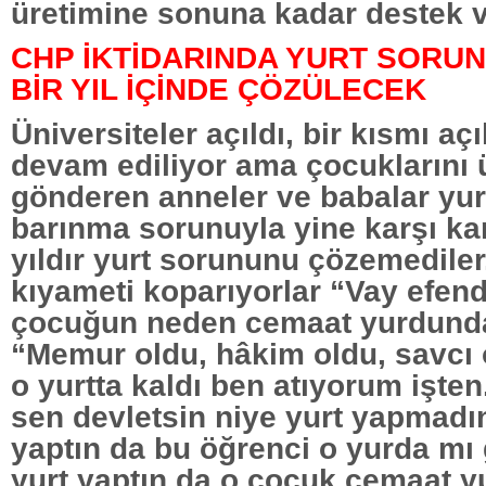
üretimine sonuna kadar destek v
CHP İKTİDARINDA YURT SORUN
BİR YIL İÇİNDE ÇÖZÜLECEK
Üniversiteler açıldı, bir kısmı açıl
devam ediliyor ama çocuklarını 
gönderen anneler ve babalar yur
barınma sorunuyla yine karşı kar
yıldır yurt sorununu çözemediler
kıyameti koparıyorlar “Vay efen
çocuğun neden cemaat yurdunda
“Memur oldu, hâkim oldu, savcı
o yurtta kaldı ben atıyorum işte
sen devletsin niye yurt yapmadı
yaptın da bu öğrenci o yurda mı
yurt yaptın da o çocuk cemaat 