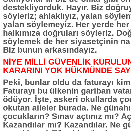
destekliyorduk. Hayır. Biz doğru
söyleriz; ahlaklıyız, yalan söyle
yalan söylemeyiz. Her yerde her
halkımıza doğruları söyleriz. Doğ
söylemek de her siyasetçinin n
Biz bunun arkasındayız.
NİYE MİLLİ GÜVENLİK KURULU
KARARINI YOK HÜKMÜNDE SAY
Peki, bunlar oldu da faturayı ki
Faturayı bu ülkenin gariban vata
ödüyor. İşte, askeri okullarda ço
okutan aileler burada. Ne günahı
çocukların? Sınav açtınız mı? Açt
Kazandılar mı? Kazandılar. Ne g