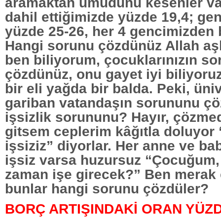
aramaktan umudunu kesenler var
dahil ettiğimizde yüzde 19,4; gen
yüzde 25-26, her 4 gencimizden bi
Hangi sorunu çözdünüz Allah a
ben biliyorum, çocuklarınızın s
çözdünüz, onu gayet iyi biliyoruz
bir eli yağda bir balda. Peki, üniv
gariban vatandaşın sorununu ç
işsizlik sorununu? Hayır, çözmed
gitsem ceplerim kâğıtla doluyor 
işsiziz” diyorlar. Her anne ve ba
işsiz varsa huzursuz “Çocuğum,
zaman işe girecek?” Ben merak
bunlar hangi sorunu çözdüler?
BORÇ ARTIŞINDAKİ ORAN YÜZDE