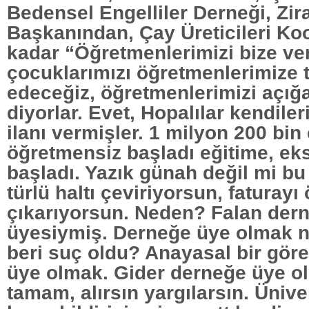
Bedensel Engelliler Derneği, Zir
Başkanından, Çay Üreticileri Koo
kadar “Öğretmenlerimizi bize ver
çocuklarımızı öğretmenlerimize 
edeceğiz, öğretmenlerimizi açığ
diyorlar. Evet, Hopalılar kendiler
ilanı vermişler. 1 milyon 200 bin
öğretmensiz başladı eğitime, ek
başladı. Yazık günah değil mi bu
türlü haltı çeviriyorsun, faturay
çıkarıyorsun. Neden? Falan der
üyesiymiş. Derneğe üye olmak 
beri suç oldu? Anayasal bir gör
üye olmak. Gider derneğe üye ol
tamam, alırsın yargılarsın. Ünive