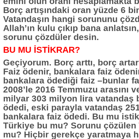
emini olun oranı hesaplamakta bi
Borç artışındaki oran yüzde 6 bi
Vatandaşın hangi sorununu çözd
Allah’ın kulu çıkıp bana anlatsın
sorunu çözdüler desin.
BU MU İSTİKRAR?
Geçiyorum. Borç arttı, borç arta
Faiz ödenir, bankalara faiz ödeni
bankalara ödediği faiz –bunlar fa
2008’le 2016 Temmuzu arasını v
milyar 303 milyon lira vatandaş 
ödedi, eski parayla vatandaş 251 
bankalara faiz ödedi. Bu mu istikr
Türkiye bu mu? Sorunu çözülen 
mu? Hiçbir gerekçe yaratmaya h