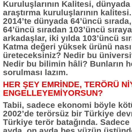
Kuruluşlarının Kalitesi, dünyada
araştırma kuruluşlarının kalitesi
2014’te dünyada 64’üncü sırada,
64’üncü sıradan 103’üncü sıraya 
arkadaşlar, iki yılda 103’üncü sır
Katma değeri yüksek ürünü nası
üreteceksiniz? Nedir bu üniversit
Nedir bu bilimin hâli? Bunların 
sorulması lazım.
HER ŞEY EMRİNDE, TERÖRÜ Nİ
ENGELLEYEMİYORSUN?
Tabii, sadece ekonomi böyle köt
2002’de terörsüz bir Türkiye devr
Türkiye terör batağında. Sadece 
ayda, on ayda beş yüzün üstünd