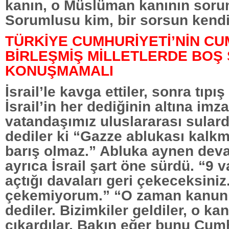
kanın, o Müslüman kanının sor
Sorumlusu kim, bir sorsun kendi
TÜRKİYE CUMHURİYETİ’NİN C
BİRLEŞMİŞ MİLLETLERDE BOŞ
KONUŞMAMALI
İsrail’le kavga ettiler, sonra tıpış 
İsrail’in her dediğinin altına imza
vatandaşımız uluslararası sulard
dediler ki “Gazze ablukası kalk
barış olmaz.” Abluka aynen dev
ayrıca İsrail şart öne sürdü. “9 
açtığı davaları geri çekeceksiniz
çekemiyorum.” “O zaman kanun 
dediler. Bizimkiler geldiler, o k
çıkardılar. Bakın eğer bunu Cum