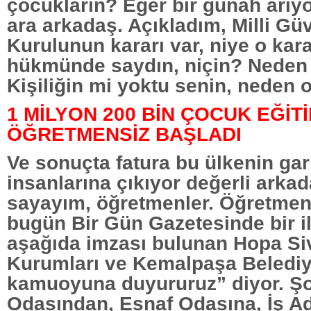
çocukların? Eğer bir günah arıy
ara arkadaş. Açıkladım, Milli Gü
Kurulunun kararı var, niye o kara
hükmünde saydın, niçin? Neden 
Kişiliğin mi yoktu senin, neden o
1 MİLYON 200 BİN ÇOCUK EĞİT
ÖĞRETMENSİZ BAŞLADI
Ve sonuçta fatura bu ülkenin ga
insanlarına çıkıyor değerli arka
sayayım, öğretmenler. Öğretmen
bugün Bir Gün Gazetesinde bir ila
aşağıda imzası bulunan Hopa Si
Kurumları ve Kemalpaşa Belediy
kamuoyuna duyururuz” diyor. Şo
Odasından, Esnaf Odasına, İş A