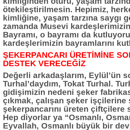
kimliğinden ötürü, yaşam tarzın
ötekileştirilmesin. Hepimiz, herk
kimliğine, yaşam tarzına saygı g
zamanda Musevi kardeşlerimizi
Bayramı, o bayramı da kutluyoru
kardeşlerimizin bayramlarını kut
ŞEKERPANCARI ÜRETİMİNE S
DESTEK VERECEĞİZ
Değerli arkadaşlarım, Eylül’ün s
Turhal’daydım, Tokat Turhal. Tur
gidişimizin nedeni şeker fabrika
çıkmak, çalışan şeker işçilerine
şekerpancarını üreten çiftçilere
Hep diyorlar ya “Osmanlı, Osma
Eyvallah, Osmanlı büyük bir devl