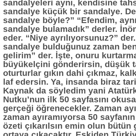
sandalyeleri aynı, kendisine tahs
sandalye küçük bir sandalye. De
sandalye böyle?” “Efendim, aynı
sandalye bulamadık” derler. İnö
eder. “Niye ayrılıyorsunuz?” der.
sandalye bulduğunuz zaman ben
gelirim” der. İşte, onuru kurtar
büyükelçini gönderirsin, düşük 
oturturlar gıkın dahi çıkmaz, kal
laf edersin. Ya, insanda biraz tari
Kaynak da söyledim yani Atatür
Nutku’nun ilk 50 sayfasını okusa
gerçeği öğrenecekler. Zaman ayır
zaman ayıramıyorsa 50 sayfanın 
özeti çıkarılsın emin olun bütün 
ortaya çıkacaktır. Eskiden Türki