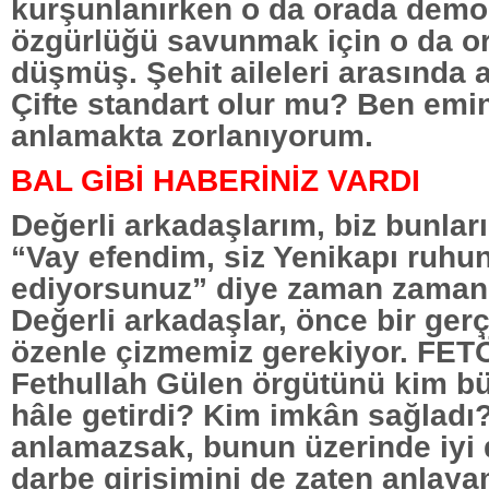
kurşunlanırken o da orada demo
özgürlüğü savunmak için o da or
düşmüş. Şehit aileleri arasında 
Çifte standart olur mu? Ben emi
anlamakta zorlanıyorum.
BAL GİBİ HABERİNİZ VARDI
Değerli arkadaşlarım, biz bunlar
“Vay efendim, siz Yenikapı ruhu
ediyorsunuz” diye zaman zaman 
Değerli arkadaşlar, önce bir gerç
özenle çizmemiz gerekiyor. FETÖ
Fethullah Gülen örgütünü kim b
hâle getirdi? Kim imkân sağladı?
anlamazsak, bunun üzerinde iyi
darbe girişimini de zaten anlay