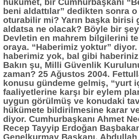
hükümet, bir Cumhurbaşkanı “Ben
beni aldattılar” dedikten sonra
oturabilir mi? Yarın başka birisi 
aldatsa ne olacak? Böyle bir şey 
Devletin en mahrem bilgilerini te
oraya. “Haberimiz yoktur” diyor
haberimiz yok, bal gibi haberiniz 
Bakın şu, Milli Güvenlik Kurulun
zaman? 25 Ağustos 2004. Fettul
konusu gündeme gelmiş, “yurt içi
faaliyetlerine karşı bir eylem pl
uygun görülmüş ve konudaki tav
hükümete bildirilmesine karar ve
diyor. Cumhurbaşkanı Ahmet Nec
Recep Tayyip Erdoğan Başbakan
Genelkurmay Başkanı, Abdullah G