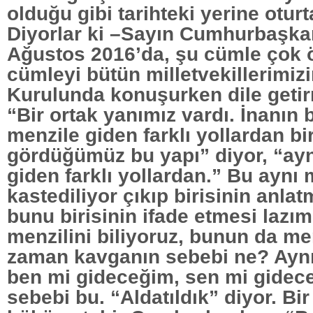
olduğu gibi tarihteki yerine otur
Diyorlar ki –Sayın Cumhurbaşka
Ağustos 2016’da, şu cümle çok 
cümleyi bütün milletvekillerimiz
Kurulunda konuşurken dile getir
“Bir ortak yanımız vardı. İnanın 
menzile giden farklı yollardan bir
gördüğümüz bu yapı” diyor, “ayn
giden farklı yollardan.” Bu aynı
kastediliyor çıkıp birisinin anlat
bunu birisinin ifade etmesi lazı
menzilini biliyoruz, bunun da men
zaman kavganın sebebi ne? Aynı
ben mi gideceğim, sen mi gidec
sebebi bu. “Aldatıldık” diyor. Bir 