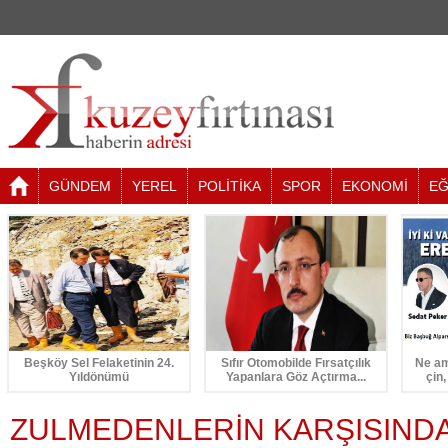
GÜNDEM
YEREL
POLİTİKA
SPOR
EKONOMİ
EĞ
Beşköy Sel Felaketinin 24.
Sıfır Otomobilde Fırsatçılık
Ne am
Yıldönümü
Yapanlara Göz Açtırma...
çin,
ZULMEDENLERİN KARŞISINDA