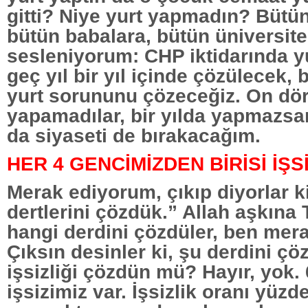
gitti? Niye yurt yapmadın? Bütü
bütün babalara, bütün üniversite
sesleniyorum: CHP iktidarında y
geç yıl bir yıl içinde çözülecek, b
yurt sorununu çözeceğiz. On dör
yapamadılar, bir yılda yapmazs
da siyaseti de bırakacağım.
HER 4 GENCİMİZDEN BİRİSİ İŞS
Merak ediyorum, çıkıp diyorlar k
dertlerini çözdük.” Allah aşkına 
hangi derdini çözdüler, ben mer
Çıksın desinler ki, şu derdini çö
işsizliği çözdün mü? Hayır, yok.
işsizimiz var. İşsizlik oranı yüzde