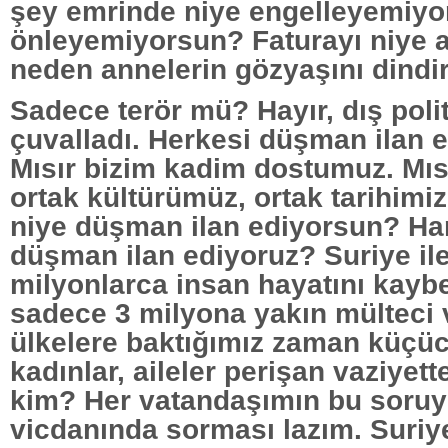
şey emrinde niye engelleyemiyo
önleyemiyorsun? Faturayı niye a
neden annelerin gözyaşını dind
Sadece terör mü? Hayır, dış poli
çuvalladı. Herkesi düşman ilan ett
Mısır bizim kadim dostumuz. Mısı
ortak kültürümüz, ortak tarihimiz 
niye düşman ilan ediyorsun? Ha
düşman ilan ediyoruz? Suriye ile
milyonlarca insan hayatını kaybe
sadece 3 milyona yakın mülteci v
ülkelere baktığımız zaman küçüc
kadınlar, aileler perişan vaziyet
kim? Her vatandaşımın bu soruy
vicdanında sorması lazım. Suriy