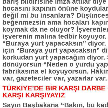
barış bildirisine imza attılar diye
hocasını kapının önüne koydular
değil mi bu insanlara? Düşünces
beğenmezsin ama hocaları kapı
koymak da ne oluyor? İşverenle
işverenin malına tedbir koyuyor.
“Buraya yurt yapacaksın” diyor.
için “Buraya yurt yapacaksın” di
korkudan yurt yapacağım diyor.
dönüyorsun “Neden o yurdu yapt
fabrikasına el koyuyorsun. Hâkim
var, gazeteciler var, yazarlar var.
TÜRKİYE’DE BİR KARŞI DARBE 
KARŞI KARŞIYAYIZ
Sayın Başbakana “Bakın, bu kada