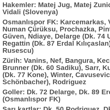
Hakemler: Matej Jug, Matej Zuni
Vidali (Slovenya)
Osmanlıspor FK: Karcemarkas, V
Numan Çürüksu, Prochazka, Pin
Güven, Ndiaye, Delarge (Dk. 74 
Regattin (Dk. 87 Erdal Kılıçaslan
Rusescu)
Zürih: Vanins, Nef, Bangura, Kec
Brunner (Dk. 60 Sadiku), Sarr, K
(Dk. 77 Kone), Winter, Cavusevic
Schönbacher), Rodriguez
Goller: Dk. 72 Delarge, Dk. 89 Er
(Osmanlıspor FK)
Sarı kartlar: Dk. 50 Rodriguez, D