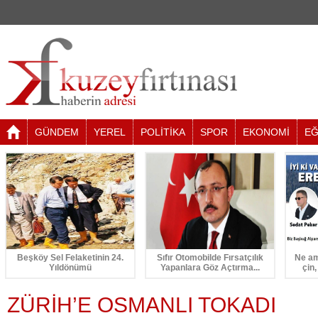
GÜNDEM
YEREL
POLİTİKA
SPOR
EKONOMİ
EĞ
Beşköy Sel Felaketinin 24.
Sıfır Otomobilde Fırsatçılık
Ne am
Yıldönümü
Yapanlara Göz Açtırma...
çin,
ZÜRİH’E OSMANLI TOKADI