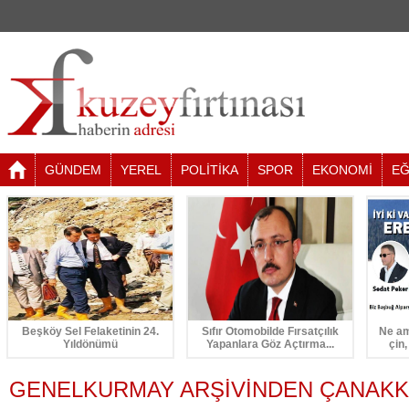
GÜNDEM
YEREL
POLİTİKA
SPOR
EKONOMİ
EĞ
Beşköy Sel Felaketinin 24.
Sıfır Otomobilde Fırsatçılık
Ne am
Yıldönümü
Yapanlara Göz Açtırma...
çin,
GENELKURMAY ARŞİVİNDEN ÇANAKK